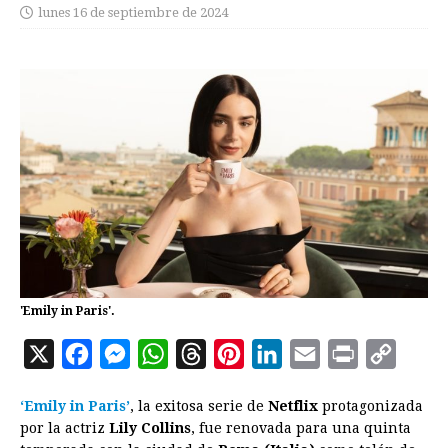
lunes 16 de septiembre de 2024
'Emily in Paris'.
X
F
M
W
T
P
L
E
P
C
a
e
h
h
i
i
m
r
o
‘Emily in Paris’
, la exitosa serie de
Netflix
protagonizada
c
s
a
r
n
n
a
i
p
por la actriz
Lily Collins
, fue renovada para una quinta
e
s
t
e
t
k
i
n
y