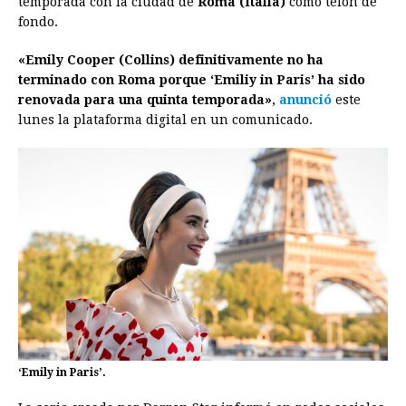
temporada con la ciudad de
Roma (Italia)
como telón de
fondo.
b
e
s
a
e
e
l
t
L
o
n
A
d
r
d
i
«Emily Cooper (Collins) definitivamente no ha
o
g
p
s
e
I
n
terminado con Roma porque ‘Emiliy in Paris’ ha sido
renovada para una quinta temporada»
,
anunció
este
k
e
p
s
n
k
lunes la plataforma digital en un comunicado.
r
t
‘Emily in Paris’.