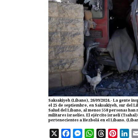
Saksakiyeh (Líbano), 26/09/2024.- La gente ins
el 25 de septiembre, en Saksakiyeh, sur del Lí
Salud del Líbano, al menos 558 personas han 
militares israelíes. El ejército israelí (Tsah
pertenecientes a Hezbolá en el Líbano. (Líb
X
F
M
W
T
P
L