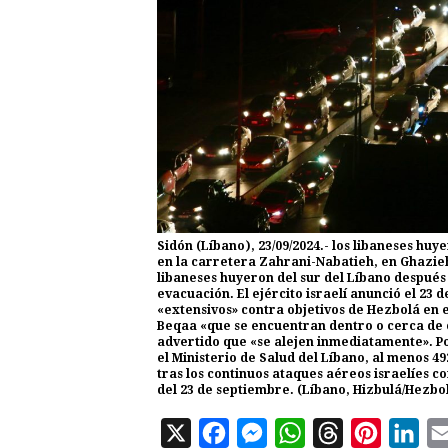
Sidón (Líbano), 23/09/2024.- los libaneses huy
en la carretera Zahrani-Nabatieh, en Ghazieh,
libaneses huyeron del sur del Líbano después d
evacuación. El ejército israelí anunció el 2
«extensivos» contra objetivos de Hezbolá en el
Beqaa «que se encuentran dentro o cerca de 
advertido que «se alejen inmediatamente». P
el Ministerio de Salud del Líbano, al menos 
tras los continuos ataques aéreos israelíes c
del 23 de septiembre. (Líbano, Hizbulá/Hezbo
X
F
M
W
T
P
L