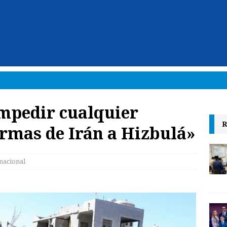
impedir cualquier
R
armas de Irán a Hizbulá»
nacional