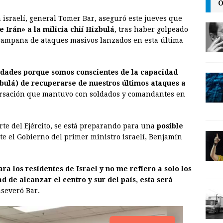
O
m
r
o
 israelí, general Tomer Bar, aseguró este jueves que
a
i
p
 Irán» a la milicia chií Hizbulá
, tras haber golpeado
i
n
y
 campaña de ataques masivos lanzados en esta última
l
t
L
i
ridades porque somos conscientes de la capacidad
n
bulá) de recuperarse de nuestros últimos ataques a
ersación que mantuvo con soldados y comandantes en
k
rte del Ejército, se está preparando para una
posible
te el Gobierno del primer ministro israelí, Benjamín
 los residentes de Israel y no me refiero a solo los
 de alcanzar el centro y sur del país, esta será
aseveró Bar.