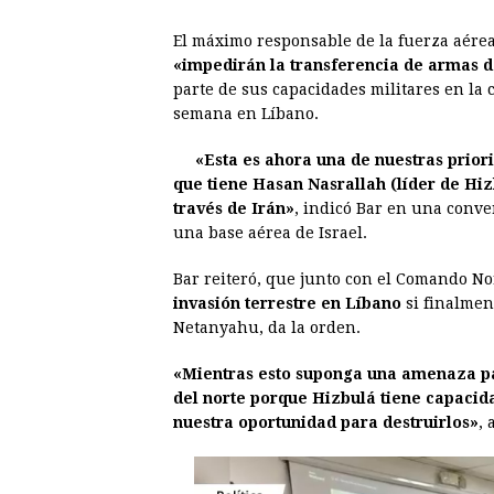
a
e
h
h
i
i
El máximo responsable de la fuerza aérea
c
s
a
r
n
n
«impedirán la transferencia de armas de
e
s
t
e
t
k
parte de sus capacidades militares en la
semana en Líbano.
b
e
s
a
e
e
o
n
A
d
r
d
«Esta es ahora una de nuestras prio
o
g
p
s
e
I
que tiene Hasan Nasrallah (líder de Hiz
través de Irán»
, indicó Bar en una conv
k
e
p
s
n
una base aérea de Israel.
r
t
Bar reiteró, que junto con el Comando No
invasión terrestre en Líbano
si finalmen
Netanyahu, da la orden.
«Mientras esto suponga una amenaza para
del norte porque Hizbulá tiene capacidad
nuestra oportunidad para destruirlos»
, 