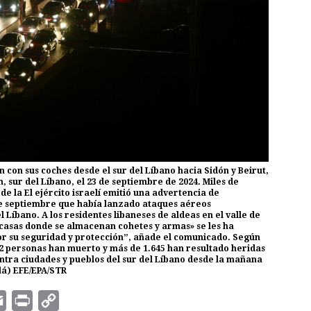
en con sus coches desde el sur del Líbano hacia Sidón y Beirut,
 sur del Líbano, el 23 de septiembre de 2024. Miles de
e la El ejército israelí emitió una advertencia de
3 de septiembre que había lanzado ataques aéreos
 Líbano. A los residentes libaneses de aldeas en el valle de
casas donde se almacenan cohetes y armas» se les ha
or su seguridad y protección”, añade el comunicado. Según
492 personas han muerto y más de 1.645 han resultado heridas
ontra ciudades y pueblos del sur del Líbano desde la mañana
lá) EFE/EPA/STR
E
P
C