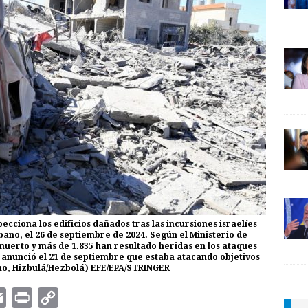
pecciona los edificios dañados tras las incursiones israelíes
bano, el 26 de septiembre de 2024. Según el Ministerio de
muerto y más de 1.835 han resultado heridas en los ataques
al) anunció el 21 de septiembre que estaba atacando objetivos
ano, Hizbulá/Hezbolá) EFE/EPA/STRINGER
E
P
C