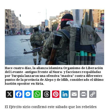
Hace cuatro días, la alianza islamista Organismo de Liberación
del Levante -antiguo Frente al Nusra- y facciones respaldadas
por Turquía lanzaron una ofensiva "masiva" contra diferentes
puntos de la provincia de Alepo y de Idlib, considerado el último
bastión opositor en Siria.
X
F
M
W
T
P
L
E
P
C
a
e
h
h
i
i
m
r
o
El Ejército sirio confirmó este sábado que los rebeldes
c
s
a
r
n
n
a
i
p