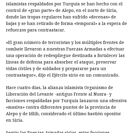
islamistas respaldados por Turquía se han hecho con el
e
s
t
e
t
k
i
n
y
control de «gran parte» de Alepo, en el norte de Siria,
donde las tropas regulares han sufrido «decenas» de
b
e
s
a
e
e
l
t
L
bajas y se han retirado de forma «temporal» a la espera de
o
n
A
d
r
d
i
refuerzos para contraatacar.
o
g
p
s
e
I
n
«El gran número de terroristas y los múltiples frentes de
k
e
p
s
n
k
combate llevaron a nuestras Fuerzas Armadas a efectuar
r
t
una operación de redespliegue destinada a fortalecer las
líneas de defensa para absorber el ataque, preservar
vidas civiles y de soldados y prepararse para un
contraataque», dijo el Ejército sirio en un comunicado.
Hace cuatro días, la alianza islamista Organismo de
Liberación del Levante -antiguo Frente al Nusra- y
facciones respaldadas por Turquía lanzaron una ofensiva
«masiva» contra diferentes puntos de la provincia de
Alepo y de Idlib, considerado el último bastión opositor
en Siria.
Según las Fuerzas Armadas sirias, estas facciones