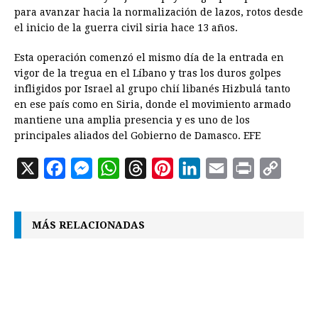
para avanzar hacia la normalización de lazos, rotos desde
el inicio de la guerra civil siria hace 13 años.
Esta operación comenzó el mismo día de la entrada en
vigor de la tregua en el Líbano y tras los duros golpes
infligidos por Israel al grupo chií libanés Hizbulá tanto
en ese país como en Siria, donde el movimiento armado
mantiene una amplia presencia y es uno de los
principales aliados del Gobierno de Damasco. EFE
X
F
M
W
T
P
L
E
P
C
a
e
h
h
i
i
m
r
o
c
s
a
r
n
n
a
i
p
MÁS RELACIONADAS
e
s
t
e
t
k
i
n
y
b
e
s
a
e
e
l
t
L
o
n
A
d
r
d
i
o
g
p
s
e
I
n
k
e
p
s
n
k