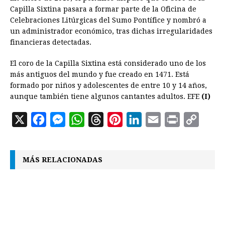
Capilla Sixtina pasara a formar parte de la Oficina de
Celebraciones Litúrgicas del Sumo Pontífice y nombró a
un administrador económico, tras dichas irregularidades
financieras detectadas.
El coro de la Capilla Sixtina está considerado uno de los
más antiguos del mundo y fue creado en 1471. Está
formado por niños y adolescentes de entre 10 y 14 años,
aunque también tiene algunos cantantes adultos. EFE
(I)
X
F
M
W
T
P
L
E
P
C
a
e
h
h
i
i
m
r
o
c
s
a
r
n
n
a
i
p
MÁS RELACIONADAS
e
s
t
e
t
k
i
n
y
b
e
s
a
e
e
l
t
L
o
n
A
d
r
d
i
o
g
p
s
e
I
n
k
e
p
s
n
k