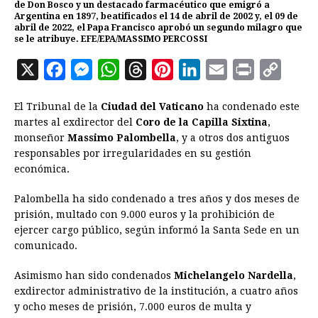
de Don Bosco y un destacado farmacéutico que emigró a
Argentina en 1897, beatificados el 14 de abril de 2002 y, el 09 de
abril de 2022, el Papa Francisco aprobó un segundo milagro que
se le atribuye. EFE/EPA/MASSIMO PERCOSSI
X
F
M
W
T
P
L
E
P
C
a
e
h
h
i
i
m
r
o
El Tribunal de la
Ciudad del Vaticano
ha condenado este
c
s
a
r
n
n
a
i
p
martes al exdirector del
Coro de la Capilla Sixtina
,
e
s
t
e
t
k
i
n
y
monseñor
Massimo Palombella
, y a otros dos antiguos
responsables por irregularidades en su gestión
b
e
s
a
e
e
l
t
L
económica.
o
n
A
d
r
d
i
o
g
p
s
e
I
n
Palombella ha sido condenado a tres años y dos meses de
prisión, multado con 9.000 euros y la prohibición de
k
e
p
s
n
k
ejercer cargo público, según informó la Santa Sede en un
r
t
comunicado.
Asimismo han sido condenados
Michelangelo Nardella
,
exdirector administrativo de la institución, a cuatro años
y ocho meses de prisión, 7.000 euros de multa y