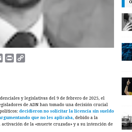
O
E
P
C
m
r
o
a
i
p
i
n
y
l
t
L
enciales y legislativas del 9 de febrero de 2025, el
i
legisladores de ADN han tomado una decisión crucial
n
políticos:
decidieron no solicitar la licencia sin sueldo
, argumentando que no les aplicaba
,
debido a la
k
 activación de la «muerte cruzada» y a su intención de