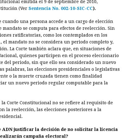
titucional emitida el 9 de septiembre de 2010,
stitución (Ver
Sentencia No. 002-10-SIC-CC
).
ue cuando una persona accede a un cargo de elección
 mandato se computa para efectos de reelección. Sin
iones ratificatorias, como los contemplados en los
ón, el mandato no se considera un periodo completo y,
ión. La Corte también aclara que, en situaciones de
acional, quienes participen en el proceso eleccionario
te del periodo, sin que ello sea considerado un nuevo
as palabras, las elecciones presidenciales o legislativas
dente o la muerte cruzada tienen como finalidad
iciar un nuevo periodo regular computable para la
la Corte Constitucional no se refiere al requisito de
on la reelección, las elecciones posteriores a la
esidencial.
DN justificar la decisión de no solicitar la licencia
realizarán campaña electoral?