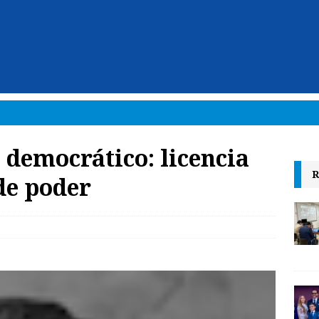
 democrático: licencia
R
de poder