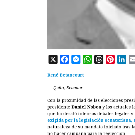
X
F
M
W
T
P
L
a
e
h
h
i
i
René Betancourt
c
s
a
r
n
n
e
s
t
e
t
k
Quito, Ecuador
b
e
s
a
e
e
Con la proximidad de las elecciones presid
o
n
A
d
r
d
presidente
Daniel Noboa
y los actuales 
o
g
p
s
e
I
que ha desató intensos debates legales y 
exigida por la legislación ecuatoriana
k
e
p
s
n
naturaleza de su mandato iniciado tras la
r
t
no hacer campaña para la reelección.