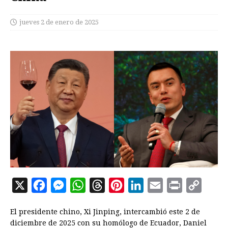
jueves 2 de enero de 2025
X
F
M
W
T
P
L
E
P
C
a
e
h
h
i
i
m
r
o
El presidente chino, Xi Jinping, intercambió este 2 de
c
s
a
r
n
n
a
i
p
diciembre de 2025 con su homólogo de Ecuador, Daniel