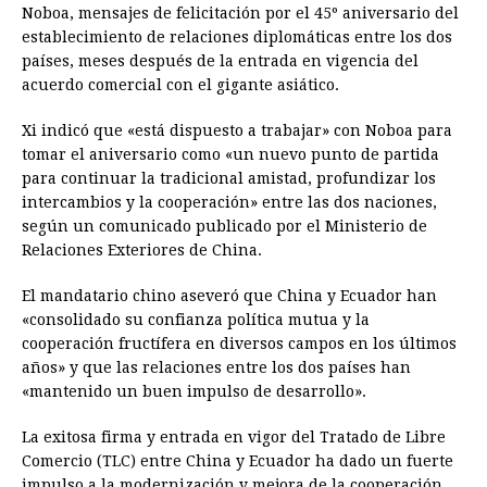
e
s
t
e
t
k
i
n
y
Noboa, mensajes de felicitación por el 45º aniversario del
establecimiento de relaciones diplomáticas entre los dos
b
e
s
a
e
e
l
t
L
países, meses después de la entrada en vigencia del
o
n
A
d
r
d
i
acuerdo comercial con el gigante asiático.
o
g
p
s
e
I
n
Xi indicó que «está dispuesto a trabajar» con Noboa para
k
e
p
s
n
k
tomar el aniversario como «un nuevo punto de partida
r
t
para continuar la tradicional amistad, profundizar los
intercambios y la cooperación» entre las dos naciones,
según un comunicado publicado por el Ministerio de
Relaciones Exteriores de China.
El mandatario chino aseveró que China y Ecuador han
«consolidado su confianza política mutua y la
cooperación fructífera en diversos campos en los últimos
años» y que las relaciones entre los dos países han
«mantenido un buen impulso de desarrollo».
La exitosa firma y entrada en vigor del Tratado de Libre
Comercio (TLC) entre China y Ecuador ha dado un fuerte
impulso a la modernización y mejora de la cooperación