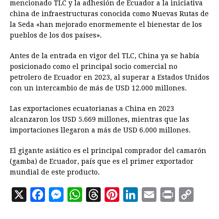
mencionado TLC y la adhesión de Ecuador a la iniciativa
china de infraestructuras conocida como Nuevas Rutas de
la Seda «han mejorado enormemente el bienestar de los
pueblos de los dos países».
Antes de la entrada en vigor del TLC, China ya se había
posicionado como el principal socio comercial no
petrolero de Ecuador en 2023, al superar a Estados Unidos
con un intercambio de más de USD 12.000 millones.
Las exportaciones ecuatorianas a China en 2023
alcanzaron los USD 5.669 millones, mientras que las
importaciones llegaron a más de USD 6.000 millones.
El gigante asiático es el principal comprador del camarón
(gamba) de Ecuador, país que es el primer exportador
mundial de este producto.
X
F
M
W
T
P
L
E
P
C
a
e
h
h
i
i
m
r
o