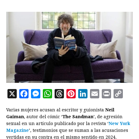
X
F
M
W
T
P
L
E
P
C
a
e
h
h
i
i
m
r
o
Varias mujeres acusan al escritor y guionista
Neil
c
s
a
r
n
n
a
i
p
Gaiman
, autor del cómic ‘
The Sandman
’, de agresión
e
s
t
e
t
k
i
n
y
sexual en un artículo publicado por la revista ‘
New York
Magazine
b
’, testimonios que se suman a las acusaciones
e
s
a
e
e
l
t
L
vertidas en su contra en el mismo sentido en 2024.