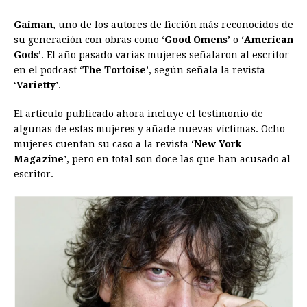
o
n
A
d
r
d
i
o
g
p
s
e
I
n
Gaiman
, uno de los autores de ficción más reconocidos de
su generación con obras como ‘
Good Omens
’ o ‘
American
k
e
p
s
n
k
Gods
’. El año pasado varias mujeres señalaron al escritor
r
t
en el podcast ‘
The Tortoise
’, según señala la revista
‘
Varietty
’.
El artículo publicado ahora incluye el testimonio de
algunas de estas mujeres y añade nuevas víctimas. Ocho
mujeres cuentan su caso a la revista ‘
New York
Magazine
’, pero en total son doce las que han acusado al
escritor.