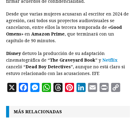
firmar acuerdos de confidencialidad.
Desde que varias mujeres acusaran al escritor en 2024 de
agresión, casi todos sus proyectos audiovisuales se
cancelaron, entre ellos la tercera temporada de «
Good
Omens
» en
Amazon Prime
, que terminará con un
capítulo de 90 minutos.
Disney
detuvo la producción de su adaptación
cinematográfica de “
The Graveyard Book
” y
Netflix
canceló “
Dead Boy Detectives
”, aunque no está claro si
estuvo relacionado con las acusaciones. EFE
X
F
M
W
T
P
L
E
P
C
a
e
h
h
i
i
m
r
o
c
s
a
r
n
n
a
i
p
MÁS RELACIONADAS
e
s
t
e
t
k
i
n
y
b
e
s
a
e
e
l
t
L
o
n
A
d
r
d
i