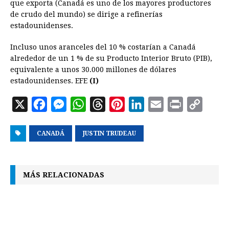
que exporta (Canadá es uno de los mayores productores
de crudo del mundo) se dirige a refinerías
estadounidenses.
Incluso unos aranceles del 10 % costarían a Canadá
alrededor de un 1 % de su Producto Interior Bruto (PIB),
equivalente a unos 30.000 millones de dólares
estadounidenses. EFE
(I)
X
F
M
W
T
P
L
E
P
C
a
e
h
h
i
i
m
r
o
CANADÁ
c
s
JUSTIN TRUDEAU
a
r
n
n
a
i
p
e
s
t
e
t
k
i
n
y
b
e
s
a
e
e
l
t
L
MÁS RELACIONADAS
o
n
A
d
r
d
i
o
g
p
s
e
I
n
k
e
p
s
n
k
r
t