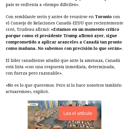
país se enfrenta a «tiempo difíciles».
o
n
A
d
r
d
i
o
g
p
s
e
I
n
Con semblante serio y antes de reunirse en
Toronto
con
el Consejo de Relaciones Canadá-EEUU que recientemente
k
e
p
s
n
k
creó, Trudeau afirmó:
«Estamos en un momento crítico
r
t
porque como el presidente Trump afirmó ayer, sigue
comprometido a aplicar aranceles a Canadá tan pronto
como mañana. No sabemos con precisión lo que serán»
.
El líder canadiense añadió que ante la amenaza, Canadá
está lista «con una respuesta inmediata, determinada,
con fuerza pero razonable».
«No es lo que queremos. Pero si lo hace nosotros también
actuaremos», explicó.
Lea el artículo