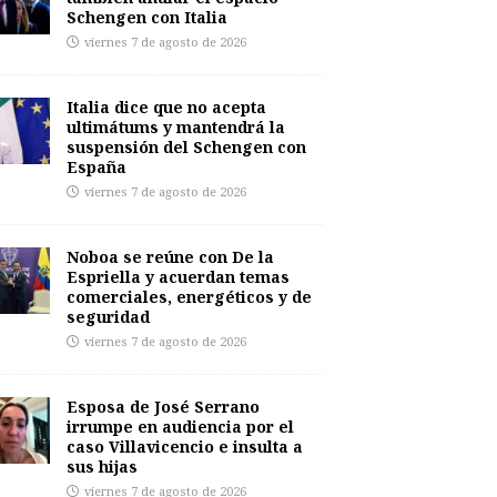
Schengen con Italia
viernes 7 de agosto de 2026
Italia dice que no acepta
ultimátums y mantendrá la
suspensión del Schengen con
España
viernes 7 de agosto de 2026
Noboa se reúne con De la
Espriella y acuerdan temas
comerciales, energéticos y de
seguridad
viernes 7 de agosto de 2026
Esposa de José Serrano
irrumpe en audiencia por el
caso Villavicencio e insulta a
sus hijas
viernes 7 de agosto de 2026