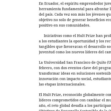
En Ecuador, el espíritu emprendedor juv
c
s
a
r
n
n
herramienta fundamental para afrontar l
e
s
t
e
t
k
del país. Cada vez son más los jóvenes q
objetivo no solo de generar beneficios e
b
e
s
a
e
e
positivo en sus comunidades.
o
n
A
d
r
d
o
g
p
s
e
I
Iniciativas como el Hult Prize han pro
a los estudiantes la oportunidad y los re
k
e
p
s
n
tangibles que favorezcan el desarrollo so
r
t
juventud como los nuevos líderes del cam
La Universidad San Francisco de Quito (
febrero, con dos eventos clave del progr
transformar ideas en soluciones sostenib
innovación con impacto social, estudiant
las etapas internacionales.
El Hult Prize, reconocido globalmente co
líderes comprometidos con cambiar el mu
año, el reto global desafía a los partici