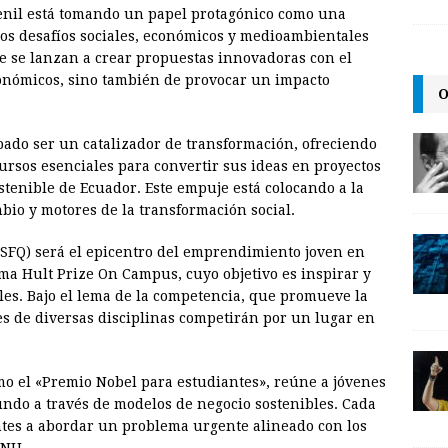
enil está tomando un papel protagónico como una
a
i
p
os desafíos sociales, económicos y medioambientales
i
n
y
ue se lanzan a crear propuestas innovadoras con el
conómicos, sino también de provocar un impacto
l
t
L
O
i
n
bado ser un catalizador de transformación, ofreciendo
cursos esenciales para convertir sus ideas en proyectos
k
stenible de Ecuador. Este empuje está colocando a la
bio y motores de la transformación social.
USFQ) será el epicentro del emprendimiento joven en
ama Hult Prize On Campus, cuyo objetivo es inspirar y
les. Bajo el lema de la competencia, que promueve la
es de diversas disciplinas competirán por un lugar en
mo el «Premio Nobel para estudiantes», reúne a jóvenes
ndo a través de modelos de negocio sostenibles. Cada
pantes a abordar un problema urgente alineado con los