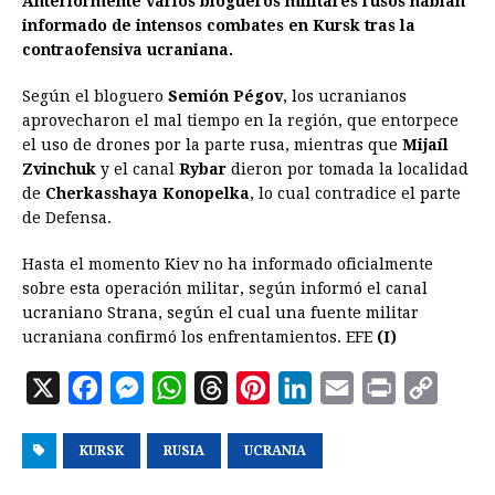
Anteriormente varios blogueros militares rusos habían
informado de intensos combates en Kursk tras la
contraofensiva ucraniana.
Según el bloguero
Semión Pégov
, los ucranianos
aprovecharon el mal tiempo en la región, que entorpece
el uso de drones por la parte rusa, mientras que
Mijaíl
Zvinchuk
y el canal
Rybar
dieron por tomada la localidad
de
Cherkasshaya Konopelka
, lo cual contradice el parte
de Defensa.
Hasta el momento Kiev no ha informado oficialmente
sobre esta operación militar, según informó el canal
ucraniano Strana, según el cual una fuente militar
ucraniana confirmó los enfrentamientos. EFE
(I)
X
F
M
W
T
P
L
E
P
C
a
e
h
h
i
i
m
r
o
KURSK
c
s
RUSIA
a
r
UCRANIA
n
n
a
i
p
e
s
t
e
t
k
i
n
y