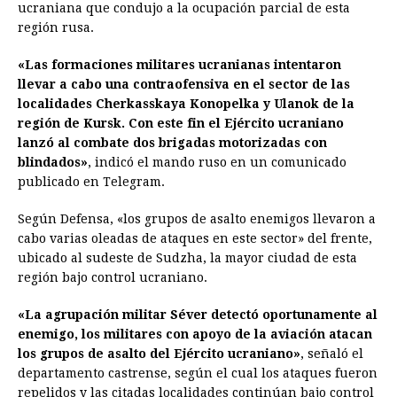
ucraniana que condujo a la ocupación parcial de esta
b
e
s
a
e
e
l
t
L
región rusa.
o
n
A
d
r
d
i
o
g
p
s
e
I
n
«Las formaciones militares ucranianas intentaron
llevar a cabo una contraofensiva en el sector de las
k
e
p
s
n
k
localidades Cherkasskaya Konopelka y Ulanok de la
r
t
región de Kursk. Con este fin el Ejército ucraniano
lanzó al combate dos brigadas motorizadas con
blindados»
, indicó el mando ruso en un comunicado
publicado en Telegram.
Según Defensa, «los grupos de asalto enemigos llevaron a
cabo varias oleadas de ataques en este sector» del frente,
ubicado al sudeste de Sudzha, la mayor ciudad de esta
región bajo control ucraniano.
«La agrupación militar Séver detectó oportunamente al
enemigo, los militares con apoyo de la aviación atacan
los grupos de asalto del Ejército ucraniano»
, señaló el
departamento castrense, según el cual los ataques fueron
repelidos y las citadas localidades continúan bajo control