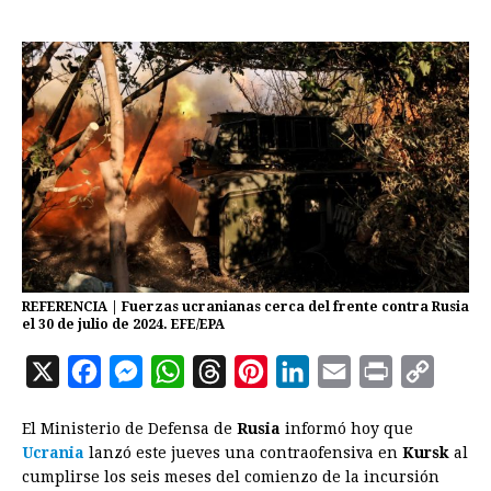
REFERENCIA | Fuerzas ucranianas cerca del frente contra Rusia
el 30 de julio de 2024. EFE/EPA
X
F
M
W
T
P
L
E
P
C
a
e
h
h
i
i
m
r
o
El Ministerio de Defensa de
Rusia
informó hoy que
c
s
a
r
n
n
a
i
p
Ucrania
lanzó este jueves una contraofensiva en
Kursk
al
e
s
t
e
t
k
i
n
y
cumplirse los seis meses del comienzo de la incursión