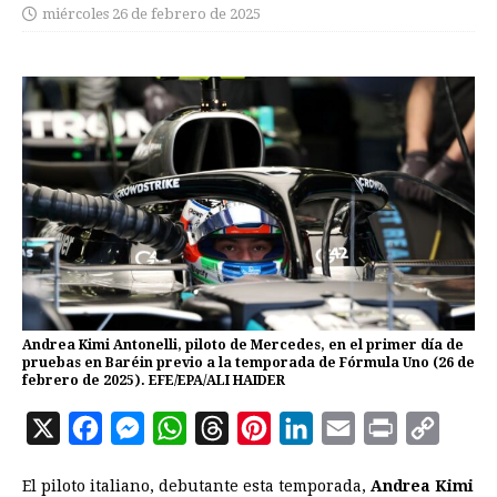
miércoles 26 de febrero de 2025
Andrea Kimi Antonelli, piloto de Mercedes, en el primer día de
pruebas en Baréin previo a la temporada de Fórmula Uno (26 de
febrero de 2025). EFE/EPA/ALI HAIDER
X
F
M
W
T
P
L
E
P
C
a
e
h
h
i
i
m
r
o
El piloto italiano, debutante esta temporada,
Andrea Kimi
c
s
a
r
n
n
a
i
p