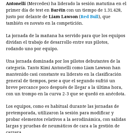
Antonelli
(Mercedes) ha liderado la sesión matutina en el
e
s
t
e
t
k
i
n
y
primer día de test en
Baréin
con un tiempo de 1.31.428,
justo por delante de
b
e
Liam Lawson
s
a
e
(
Red Bull
e
l
), que
t
L
también es novato en la competición.
o
n
A
d
r
d
i
o
g
p
s
e
I
n
La jornada de la mañana ha servido para que los equipos
dividan el trabajo de desarrollo entre sus pilotos,
k
e
p
s
n
k
rodando uno por equipo.
r
t
Una jornada dominada por los pilotos debutantes de la
categoría. Tanto Kimi Antonelli como Liam Lawson han
mantenido casi constante su liderato en la clasificación
general de tiempos, pese a que el segundo sufrió un
breve percance poco después de llegar a la última hora,
con un trompo en la curva 2-3 que se quedó en anécdota.
Los equipos, como es habitual durante las jornadas de
pretemporada, utilizaron la sesión para modificar y
probar elementos relativos a la aerodinámica, con salidas
largas y pruebas de neumáticos de cara a la gestión de
carrera.