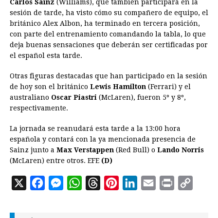
Carlos Sainz
(Williams), que también participará en la
sesión de tarde, ha visto cómo su compañero de equipo, el
británico Alex Albon, ha terminado en tercera posición,
con parte del entrenamiento comandando la tabla, lo que
deja buenas sensaciones que deberán ser certificadas por
el español esta tarde.
Otras figuras destacadas que han participado en la sesión
de hoy son el británico
Lewis Hamilton
(Ferrari) y el
australiano
Oscar Piastri
(McLaren), fueron 5º y 8º,
respectivamente.
La jornada se reanudará esta tarde a la 13:00 hora
española y contará con la ya mencionada presencia de
Sainz junto a
Max Verstappen
(Red Bull) o
Lando Norris
(McLaren) entre otros. EFE
(D)
X
F
M
W
T
P
L
E
P
C
a
e
h
h
i
i
m
r
o
c
s
a
r
n
n
a
i
p