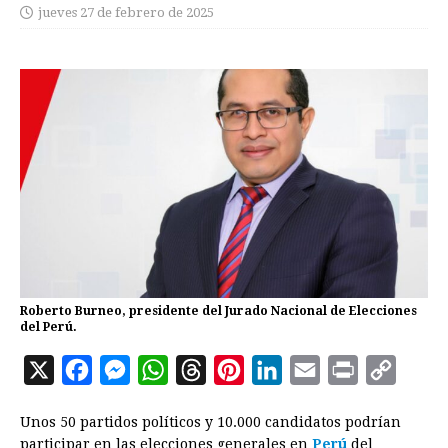
jueves 27 de febrero de 2025
Roberto Burneo, presidente del Jurado Nacional de Elecciones
del Perú.
X
F
M
W
T
P
L
E
P
C
a
e
h
h
i
i
m
r
o
Unos 50 partidos políticos y 10.000 candidatos podrían
c
s
a
r
n
n
a
i
p
participar en las elecciones generales en
Perú
del