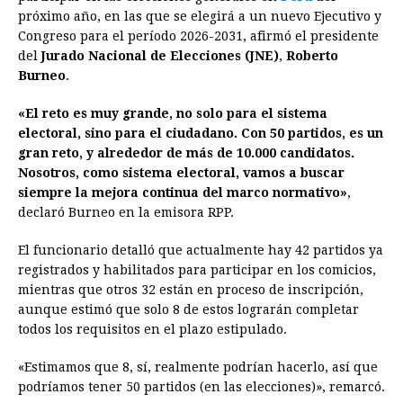
e
s
t
e
t
k
i
n
y
próximo año, en las que se elegirá a un nuevo Ejecutivo y
Congreso para el período 2026-2031, afirmó el presidente
b
e
s
a
e
e
l
t
L
del
Jurado Nacional de Elecciones (JNE)
,
Roberto
o
n
A
d
r
d
i
Burneo
.
o
g
p
s
e
I
n
«El reto es muy grande, no solo para el sistema
k
e
p
s
n
k
electoral, sino para el ciudadano. Con 50 partidos, es un
r
t
gran reto, y alrededor de más de 10.000 candidatos.
Nosotros, como sistema electoral, vamos a buscar
siempre la mejora continua del marco normativo»
,
declaró Burneo en la emisora RPP.
El funcionario detalló que actualmente hay 42 partidos ya
registrados y habilitados para participar en los comicios,
mientras que otros 32 están en proceso de inscripción,
aunque estimó que solo 8 de estos lograrán completar
todos los requisitos en el plazo estipulado.
«Estimamos que 8, sí, realmente podrían hacerlo, así que
podríamos tener 50 partidos (en las elecciones)», remarcó.