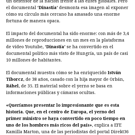
un defensor de la nación frente a las élites globales. Pero
el documental
b
‘Dinastía’
e
s
desmonta esa imagen al exponer
a
e
e
l
t
L
cómo su círculo más cercano ha amasado una enorme
o
n
A
d
r
d
i
fortuna de manera opaca.
o
g
p
s
e
I
n
El impacto del documental ha sido enorme: con más de 3,4
k
e
p
s
n
k
millones de reproducciones en un mes en la plataforma
r
t
de vídeo Youtube,
‘Dinastía’
se ha convertido en el
documental político más visto de Hungría, un país de casi
10 millones de habitantes.
El documental muestra cómo se ha enriquecido
István
Tiborcz
, de 38 años, casado con la hija mayor de Orbán,
Ráhel
, de 35. El material sobre el yerno se basa en
informaciones públicas y cámaras ocultas.
«Queríamos presentar lo impresionante que es esta
historia. Que, en el centro de Europa, el yerno del
primer ministro se haya convertido en poco tiempo en
uno de los hombres más ricos del país»
, explica a EFE
Kamilla Marton, una de las periodistas del portal Direkt36