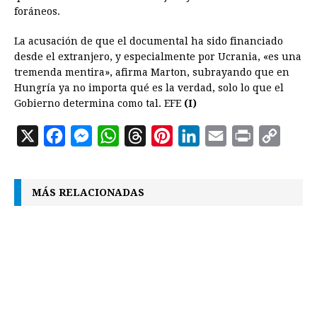
foráneos.
La acusación de que el documental ha sido financiado
desde el extranjero, y especialmente por Ucrania, «es una
tremenda mentira», afirma Marton, subrayando que en
Hungría ya no importa qué es la verdad, solo lo que el
Gobierno determina como tal. EFE
(I)
X
F
M
W
T
P
L
E
P
C
a
e
h
h
i
i
m
r
o
c
s
a
r
n
n
a
i
p
MÁS RELACIONADAS
e
s
t
e
t
k
i
n
y
b
e
s
a
e
e
l
t
L
o
n
A
d
r
d
i
o
g
p
s
e
I
n
k
e
p
s
n
k
r
t