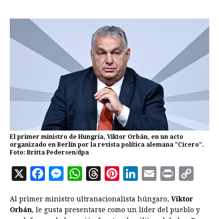
El primer ministro de Hungría, Viktor Orbán, en un acto
organizado en Berlín por la revista política alemana "Cicero".
Foto: Britta Pedersen/dpa
X
F
M
W
T
P
L
E
P
C
a
e
h
h
i
i
m
r
o
Al primer ministro ultranacionalista húngaro,
Viktor
c
s
a
r
n
n
a
i
p
Orbán
, le gusta presentarse como un líder del pueblo y
e
s
t
e
t
k
i
n
y