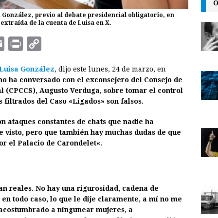
O
 González, previo al debate presidencial obligatorio, en
 extraída de la cuenta de Luisa en X.
E
P
C
m
r
o
Luisa González
, dijo este lunes, 24 de marzo, en
a
i
p
no ha conversado con el exconsejero del Consejo de
i
n
y
al (CPCCS), Augusto Verduga, sobre tomar el control
s filtrados del Caso «Ligados» son falsos.
l
t
L
i
on ataques constantes de chats que nadie ha
n
he visto, pero que también hay muchas dudas de que
r el Palacio de Carondelet
«.
k
an reales. No hay una rigurosidad, cadena de
 en todo caso, lo que le dije claramente, a mí no me
á acostumbrado a ningunear mujeres, a