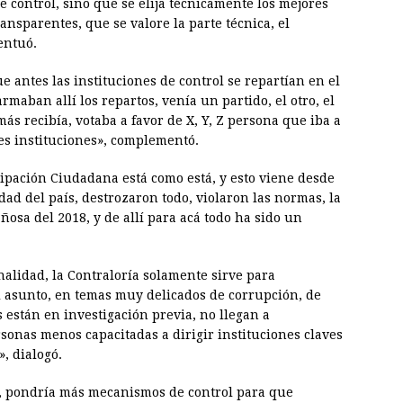
e control, sino que se elija técnicamente los mejores
sparentes, que se valore la parte técnica, el
entuó.
e antes las instituciones de control se repartían en el
maban allí los repartos, venía un partido, el otro, el
ás recibía, votaba a favor de X, Y, Z persona que iba a
ntes instituciones», complementó.
ipación Ciudadana está como está, y esto viene desde
lidad del país, destrozaron todo, violaron las normas, la
ñosa del 2018, y de allí para acá todo ha sido un
onalidad, la Contraloría solamente sirve para
el asunto, en temas muy delicados de corrupción, de
 están en investigación previa, no llegan a
sonas menos capacitadas a dirigir instituciones claves
, dialogó.
 sí, pondría más mecanismos de control para que