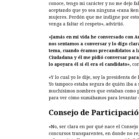
conoce, tengo mi carácter y no me dejo falt
aceptando que yo sea ninguna «rana René»
mujeres. Perdón que me indigne por esto
venga a faltar el respeto», advirtió.
«Jamás en mi vida he conversado con A
nos sentamos a conversar y lo digo clar
tema, cuando éramos precandidatos a la
Ciudadana y él me pidió conversar para
lo apoyara él si él era el candidato»,
con
«Y lo cual yo le dije, soy la presidenta d
Yo tampoco estaba segura de quién iba a 
muchísimos nombres que estaban como po
para ver cómo sumábamos para levantar e
Consejo de Participaci
«No, ser clara en por qué nace el Consej
concursos transparentes, en donde no reg