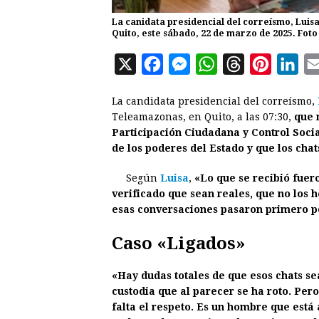
La canidata presidencial del correísmo, Luisa
Quito, este sábado, 22 de marzo de 2025. Foto
X
F
M
W
T
P
L
a
e
h
h
i
i
La candidata presidencial del correísmo,
c
s
a
r
n
n
Teleamazonas, en Quito, a las 07:30,
que 
e
s
t
e
t
k
Participación Ciudadana y Control Soci
de los poderes del Estado y que los chat
b
e
s
a
e
e
o
n
A
d
r
d
Según
Luisa
,
«
Lo que se recibió fuer
o
g
p
s
e
I
verificado que sean reales, que no los 
esas conversaciones pasaron primero po
k
e
p
s
n
r
t
Caso «Ligados»
«Hay dudas totales de que esos chats se
custodia que al parecer se ha roto. Pero
falta el respeto. Es un hombre que est