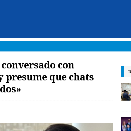
 conversado con
R
y presume que chats
ados»