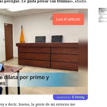
las persigue. Le gusta pelear con
féminas»,
añadió.
Lea el artículo
powered by
 voy a decir, bueno, la gente de mi entorno me