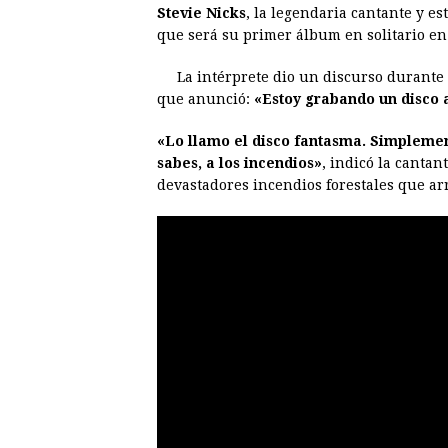
Stevie Nicks
, la legendaria cantante y est
c
s
a
r
n
n
que será su primer álbum en solitario en 
e
s
t
e
t
k
La intérprete dio un discurso durante 
b
e
s
a
e
e
que anunció:
«Estoy grabando un disco
o
n
A
d
r
d
o
g
p
s
e
I
«Lo llamo el disco fantasma. Simplemen
sabes, a los incendios»
, indicó la canta
k
e
p
s
n
devastadores incendios forestales que ar
r
t