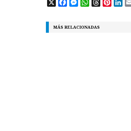
X
F
M
W
T
P
L
a
e
h
h
i
i
c
s
a
r
n
n
MÁS RELACIONADAS
e
s
t
e
t
k
b
e
s
a
e
e
o
n
A
d
r
d
o
g
p
s
e
I
k
e
p
s
n
r
t