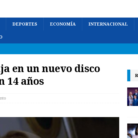
DEPORTES
ECONOMÍA
INTERNACIONAL
O
aja en un nuevo disco
R
n 14 años
nto