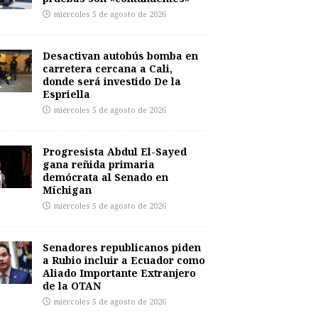
miércoles 5 de agosto de 2026
Desactivan autobús bomba en
carretera cercana a Cali,
donde será investido De la
Espriella
miércoles 5 de agosto de 2026
Progresista Abdul El-Sayed
gana reñida primaria
demócrata al Senado en
Míchigan
miércoles 5 de agosto de 2026
Senadores republicanos piden
a Rubio incluir a Ecuador como
Aliado Importante Extranjero
de la OTAN
miércoles 5 de agosto de 2026