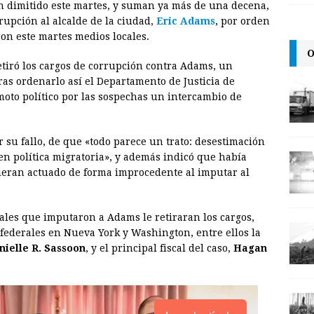
 dimitido este martes, y suman ya más de una decena,
a
i
p
rrupción al alcalde de la ciudad,
Eric Adams
, por orden
i
n
y
ron este martes medios locales.
O
l
t
L
tiró los cargos de corrupción contra Adams, un
i
as ordenarlo así el Departamento de Justicia de
n
oto político por las sospechas un intercambio de
k
r su fallo, de que «todo parece un trato: desestimación
en política migratoria», y además indicó que había
bieran actuado de forma improcedente al imputar al
scales que imputaron a Adams le retiraran los cargos,
 federales en Nueva York y Washington, entre ellos la
nielle R. Sassoon
, y el principal fiscal del caso,
Hagan