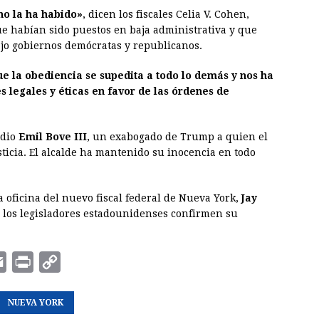
o la ha habido»
, dicen los fiscales Celia V. Cohen,
ue habían sido puestos en baja administrativa y que
ajo gobiernos demócratas y republicanos.
e la obediencia se supedita a todo lo demás y nos ha
s legales y éticas en favor de las órdenes de
 dio
Emil Bove III
, un exabogado de Trump a quien el
ticia. El alcalde ha mantenido su inocencia en todo
a oficina del nuevo fiscal federal de Nueva York,
Jay
e los legisladores estadounidenses confirmen su
E
P
C
m
r
o
a
NUEVA YORK
i
p