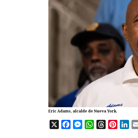
Eric Adams, alcalde de Nueva York.
X
F
M
W
T
P
L
a
e
h
h
i
i