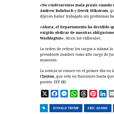
«No confesaremos mala praxis cuando n
Andrew Rohrbach
y
Derek Wikstrom
, q
dijeron haber trabajado sin problemas b
«Ahora, el Departamento ha decidido qu
exigido abdicar de nuestras obligacione
Washington»
, dicen los exfiscales.
La orden de retirar los cargos a Adams la
presidente nombró como alto cargo de Jus
momento.
La noticia se conoce en el primer día en l
Clayton
, que está en funciones hasta qu
puesto. EFE
(I)
X
F
M
W
T
P
L
a
e
h
h
i
i
DONALD TRUMP
c
s
a
r
ERIC ADAMS
n
n