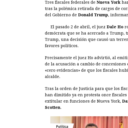
Tres fiscales federales de
Nueva York
han
c
s
a
r
n
n
tras la polémica retirada de cargos de co
e
s
t
e
t
k
del Gobierno de
Donald Trump
, informa
b
e
s
a
e
e
El pasado 2 de abril, el juez
Dale Ho
re
o
n
A
d
r
d
demócrata que se ha acercado a Trump, tr
o
g
p
s
e
I
Trump, una decisión que causó un terrem
favores políticos.
k
e
p
s
n
r
t
Precisamente el juez Ho advirtió, al emiti
de la acusación a cambio de concesiones 
«cero evidencias» de que los fiscales hu
alcalde.
Tras la orden de Justicia para que los fi
han dimitido ya en protesta once fiscales
extitular en funciones de Nueva York,
Da
Scotten
.