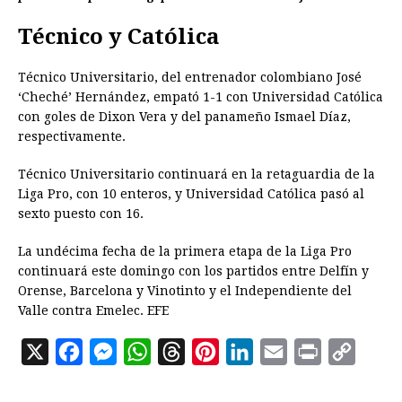
Técnico y Católica
Técnico Universitario, del entrenador colombiano José
‘Cheché’ Hernández, empató 1-1 con Universidad Católica
con goles de Dixon Vera y del panameño Ismael Díaz,
respectivamente.
Técnico Universitario continuará en la retaguardia de la
Liga Pro, con 10 enteros, y Universidad Católica pasó al
sexto puesto con 16.
La undécima fecha de la primera etapa de la Liga Pro
continuará este domingo con los partidos entre Delfín y
Orense, Barcelona y Vinotinto y el Independiente del
Valle contra Emelec. EFE
X
F
M
W
T
P
L
E
P
C
a
e
h
h
i
i
m
r
o