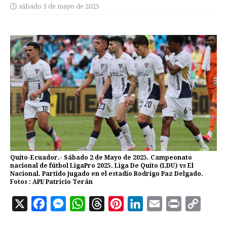
sábado 3 de mayo de 2025
Quito-Ecuador.- Sábado 2 de Mayo de 2025. Campeonato
nacional de fútbol LigaPro 2025. Liga De Quito (LDU) vs El
Nacional. Partido jugado en el estadio Rodrigo Paz Delgado.
Fotos : API/ Patricio Terán
X
F
M
W
T
P
L
E
P
C
a
e
h
h
i
i
m
r
o