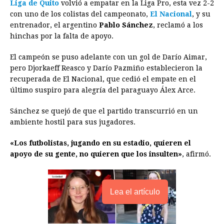
Liga de Quito
volvió a empatar en la Liga Pro, esta vez 2-2
c
s
a
r
n
n
a
i
p
con uno de los colistas del campeonato,
El Nacional
, y su
e
s
t
e
t
k
i
n
y
entrenador, el argentino
Pablo Sánchez
, reclamó a los
hinchas por la falta de apoyo.
b
e
s
a
e
e
l
t
L
o
n
A
d
r
d
i
El campeón se puso adelante con un gol de Darío Aimar,
o
g
p
s
e
I
n
pero Djorkaeff Reasco y Darío Pazmiño establecieron la
recuperada de El Nacional, que cedió el empate en el
k
e
p
s
n
k
último suspiro para alegría del paraguayo Álex Arce.
r
t
Sánchez se quejó de que el partido transcurrió en un
ambiente hostil para sus jugadores.
«Los futbolistas, jugando en su estadio, quieren el
apoyo de su gente, no quieren que los insulten»
, afirmó.
Lea el artículo