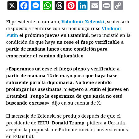
X
F
M
W
T
P
L
E
P
C
a
e
h
h
i
i
m
r
o
El presidente ucraniano,
Volodimir Zelenski
, se declaró
c
s
a
r
n
n
a
i
p
dispuesto a reunirse con su homólogo ruso
Vladimir
e
s
t
e
t
k
i
n
y
Putin
el próximo jueves en Estambul
, pero insistió en la
condición de que haya
b
e
s
un cese el fuego verificable a
a
e
e
l
t
L
partir de mañana lunes como condición para
o
n
A
d
r
d
i
emprender el camino diplomático
.
o
g
p
s
e
I
n
«Esperamos un cese el fuego pleno y verificable a
k
e
p
s
n
k
partir de mañana 12 de mayo para que haya base
r
t
suficiente para la diplomacia. No tiene sentido
prolongar los asesinatos. Y espero a Putin el jueves en
Estambul. Tengo la esperanza de que Rusia no esté
buscando excusas»
, dijo en su cuenta de X.
El mensaje de Zelenski se produjo después de que el
presidente de EEUU,
Donald Trump
, pidiera a Ucrania
aceptar la propuesta de Putin de iniciar conversaciones
en Estambul.