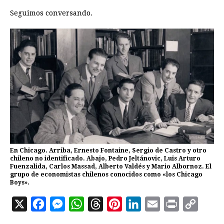
Seguimos conversando.
En Chicago. Arriba, Ernesto Fontaine, Sergio de Castro y otro
chileno no identificado. Abajo, Pedro Jeltánovic, Luis Arturo
Fuenzalida, Carlos Massad, Alberto Valdés y Mario Albornoz. El
grupo de economistas chilenos conocidos como «los Chicago
Boys».
X
F
M
W
T
P
L
E
P
C
a
e
h
h
i
i
m
r
o