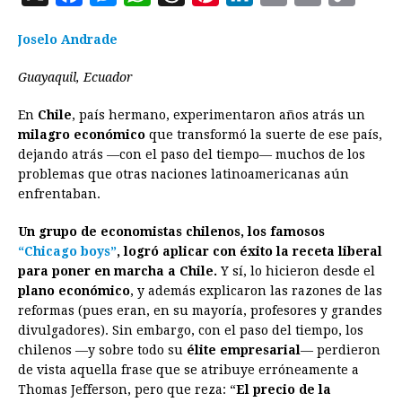
a
e
h
h
i
i
m
r
o
Joselo Andrade
c
s
a
r
n
n
a
i
p
e
s
t
e
t
k
i
n
y
Guayaquil, Ecuador
b
e
s
a
e
e
l
t
L
En
Chile
, país hermano, experimentaron años atrás un
o
n
A
d
r
d
i
milagro económico
que transformó la suerte de ese país,
o
g
p
s
e
I
n
dejando atrás —con el paso del tiempo— muchos de los
problemas que otras naciones latinoamericanas aún
k
e
p
s
n
k
enfrentaban.
r
t
Un grupo de economistas chilenos, los famosos
“Chicago boys”
, logró aplicar con éxito la receta liberal
para poner en marcha a Chile.
Y sí, lo hicieron desde el
plano económico
, y además explicaron las razones de las
reformas (pues eran, en su mayoría, profesores y grandes
divulgadores). Sin embargo, con el paso del tiempo, los
chilenos —y sobre todo su
élite empresarial
— perdieron
de vista aquella frase que se atribuye erróneamente a
Thomas Jefferson, pero que reza: “
El precio de la