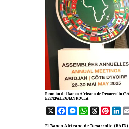
Reunión del Banco Africano de Desarrollo (BAf
EFE/EPA/LEGNAN KOULA
X
F
M
W
T
P
L
a
e
h
h
i
i
El
Banco Africano de Desarrollo (BAfD)
c
s
a
r
n
n