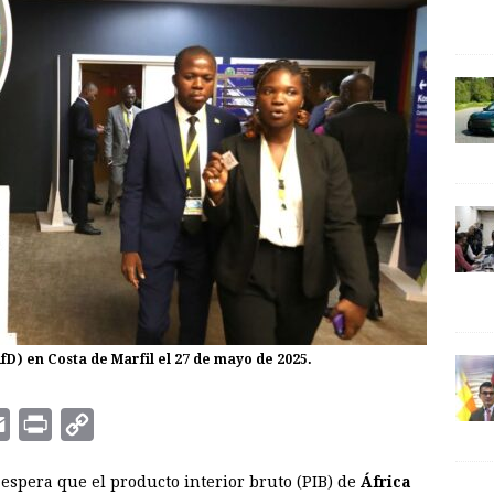
D) en Costa de Marfil el 27 de mayo de 2025.
E
P
C
m
r
o
espera que el producto interior bruto (PIB) de
África
a
i
p