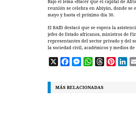
Bajo el lema «Hacer que el capital de Áfri
reunión se celebra en Abiyán, donde se e
mayo y hasta el próximo día 30.
El BAfD destacó que se espera la asistenc
jefes de Estado africanos, ministros de F
representantes del sector privado y del s
la sociedad civil, académicos y medios d
X
F
M
W
T
P
L
a
e
h
h
i
i
c
s
a
r
n
n
MÁS RELACIONADAS
e
s
t
e
t
k
b
e
s
a
e
e
o
n
A
d
r
d
o
g
p
s
e
I
k
e
p
s
n
r
t