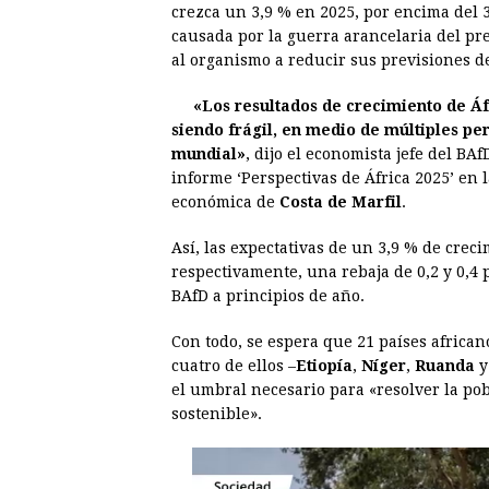
crezca un 3,9 % en 2025, por encima del 3
e
s
t
e
t
k
causada por la guerra arancelaria del pr
al organismo a reducir sus previsiones d
b
e
s
a
e
e
o
n
A
d
r
d
«Los resultados de crecimiento de Áf
o
g
p
s
e
I
siendo frágil, en medio de múltiples pe
mundial»
, dijo el economista jefe del B
k
e
p
s
n
informe ‘Perspectivas de África 2025’ en 
r
t
económica de
Costa de Marfil
.
Así, las expectativas de un 3,9 % de crec
respectivamente, una rebaja de 0,2 y 0,4 
BAfD a principios de año.
Con todo, se espera que 21 países africa
cuatro de ellos –
Etiopía
,
Níger
,
Ruanda
el umbral necesario para «resolver la po
sostenible».