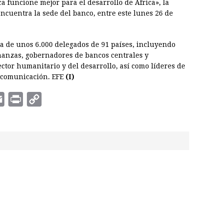
ca funcione mejor para el desarrollo de África», la
ncuentra la sede del banco, entre este lunes 26 de
ia de unos 6.000 delegados de 91 países, incluyendo
inanzas, gobernadores de bancos centrales y
ector humanitario y del desarrollo, así como líderes de
e comunicación. EFE
(I)
E
P
C
m
r
o
a
i
p
i
n
y
l
t
L
i
n
k