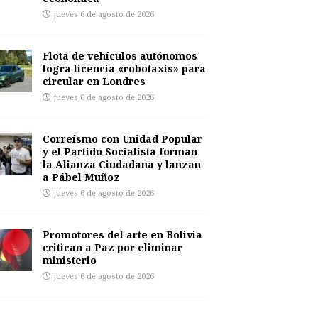
jueves 6 de agosto de 2026
Flota de vehículos autónomos
logra licencia «robotaxis» para
circular en Londres
jueves 6 de agosto de 2026
Correísmo con Unidad Popular
y el Partido Socialista forman
la Alianza Ciudadana y lanzan
a Pábel Muñoz
jueves 6 de agosto de 2026
Promotores del arte en Bolivia
critican a Paz por eliminar
ministerio
jueves 6 de agosto de 2026