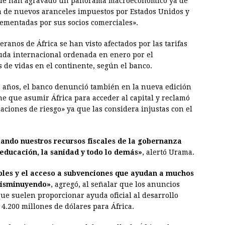
ue han agravado un panorama macroeconómico ya de
a de nuevos aranceles impuestos por Estados Unidos y
ementadas por sus socios comerciales».
ranos de África se han visto afectados por las tarifas
uda internacional ordenada en enero por el
 de vidas en el continente, según el banco.
 años, el banco denunció también en la nueva edición
ene que asumir África para acceder al capital y reclamó
aciones de riesgo» ya que las considera injustas con el
iando nuestros recursos fiscales de la gobernanza
 educación, la sanidad y todo lo demás»
, alertó Urama.
bles y el acceso a subvenciones que ayudan a muchos
 disminuyendo»
, agregó, al señalar que los anuncios
que suelen proporcionar ayuda oficial al desarrollo
4.200 millones de dólares para África.