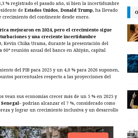
,3 % registrado el pasado año, si bien la incertidumbre
i
n
y
esidente de
Estados Unidos
,
Donald Trump
, ha llevado
O
e crecimiento del continente desde enero.
l
t
L
i
rica mejoraron en 2024, pero el crecimiento sigue
n
rturbaciones y una creciente incertidumbre
AfD, Kevin Chika Urama, durante la presentación del
k
la 60ª reunión anual del banco en Abiyán, capital
imiento del PIB para 2025 y un 4,0 % para 2026 suponen,
puntos porcentuales respecto a las proyecciones del
nos vean sus economías crecer más de un 5 % en 2025 y
y
Senegal
– podrían alcanzar el 7 %, considerado como
breza y lograr un crecimiento inclusiva y un desarrollo