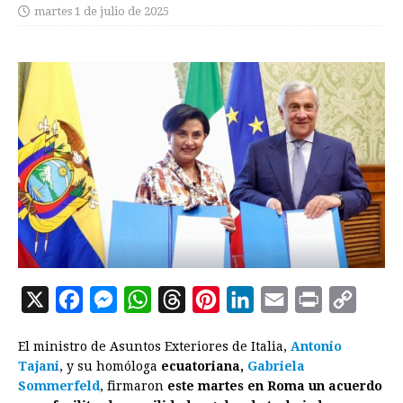
martes 1 de julio de 2025
X
F
M
W
T
P
L
E
P
C
a
e
h
h
i
i
m
r
o
El ministro de Asuntos Exteriores de Italia,
Antonio
c
s
a
r
n
n
a
i
p
Tajan
i
, y su homóloga
ecuatoriana,
Gabriela
e
s
t
e
t
k
i
n
y
Sommerfeld
, firmaron
este martes en Roma un acuerdo