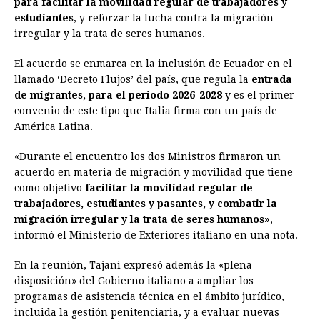
para facilitar la movilidad regular de trabajadores y
b
e
s
a
e
e
l
t
L
estudiantes
, y reforzar la lucha contra la migración
o
n
A
d
r
d
i
irregular y la trata de seres humanos.
o
g
p
s
e
I
n
El acuerdo se enmarca en la inclusión de Ecuador en el
k
e
p
s
n
k
llamado ‘Decreto Flujos’ del país, que regula la
entrada
r
t
de migrantes, para el periodo 2026-2028
y es el primer
convenio de este tipo que Italia firma con un país de
América Latina.
«Durante el encuentro los dos Ministros firmaron un
acuerdo en materia de migración y movilidad que tiene
como objetivo
facilitar la movilidad regular de
trabajadores, estudiantes y pasantes, y combatir la
migración irregular y la trata de seres humanos»
,
informó el Ministerio de Exteriores italiano en una nota.
En la reunión, Tajani expresó además la «plena
disposición» del Gobierno italiano a ampliar los
programas de asistencia técnica en el ámbito jurídico,
incluida la gestión penitenciaria, y a evaluar nuevas