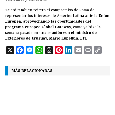
Tajani también reiteró el compromiso de Roma de
representar los intereses de América Latina ante la
Unión
Europea, aprovechando las oportunidades del
programa europeo Global Gateway
, como ya hizo la
semana pasada en una
reunión con el ministro de
Exteriores de Uruguay, Mario Lubetkin
.
EFE
X
F
M
W
T
P
L
E
P
C
a
e
h
h
i
i
m
r
o
c
s
a
r
n
n
a
i
p
MÁS RELACIONADAS
e
s
t
e
t
k
i
n
y
b
e
s
a
e
e
l
t
L
o
n
A
d
r
d
i
o
g
p
s
e
I
n
k
e
p
s
n
k
r
t