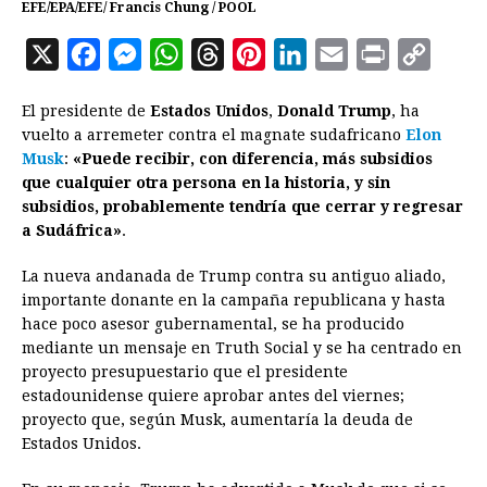
EFE/EPA/EFE/ Francis Chung / POOL
X
F
M
W
T
P
L
E
P
C
a
e
h
h
i
i
m
r
o
El presidente de
Estados Unidos
,
Donald Trump
, ha
c
s
a
r
n
n
a
i
p
vuelto a arremeter contra el magnate sudafricano
Elon
e
s
t
e
t
k
i
n
y
Musk
:
«Puede recibir, con diferencia, más subsidios
que cualquier otra persona en la historia, y sin
b
e
s
a
e
e
l
t
L
subsidios, probablemente tendría que cerrar y regresar
o
n
A
d
r
d
i
a Sudáfrica»
.
o
g
p
s
e
I
n
La nueva andanada de Trump contra su antiguo aliado,
k
e
p
s
n
k
importante donante en la campaña republicana y hasta
r
t
hace poco asesor gubernamental, se ha producido
mediante un mensaje en Truth Social y se ha centrado en
proyecto presupuestario que el presidente
estadounidense quiere aprobar antes del viernes;
proyecto que, según Musk, aumentaría la deuda de
Estados Unidos.