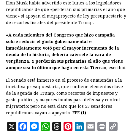
Elon Musk había advertido este lunes a los legisladores
republicanos de que «perderán sus primarias el año que
viene» si apoyan el megaproyecto de ley presupuestario y
de recortes fiscales del presidente Trump.
«A cada miembro del Congreso que hizo campaña
sobre reducir el gasto gubernamental e
inmediatamente votó por el mayor incremento de la
deuda de la historia, debería caérsele la cara de
vergüenza. Y perderán sus primarias el año que viene
aunque sea lo último que haga en esta Tierra»
, escribió.
El Senado está inmerso en el proceso de enmiendas a la
iniciativa presupuestaria, que contiene elementos clave
de la agenda de Trump, como recortes de impuestos y
gasto público, y mayores fondos para defensa y control
migratorio; pero no está claro que los 53 senadores
republicanos vayan a apoyarla. EFE
(I)
X
F
M
W
T
P
L
E
P
C