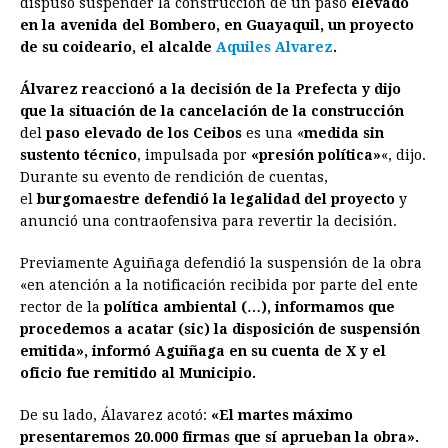
dispuso suspender la construcción de un paso
b
e
s
a
e
e
l
elevado
t
L
en la avenida del Bombero, en Guayaquil, un proyecto
o
n
A
d
r
d
i
de su coideario, el alcalde
Aquiles Alvarez
.
o
g
p
s
e
I
n
Álvarez reaccionó a la decisión de la Prefecta y dijo
k
e
p
s
n
k
que la situación de la cancelación de la construcción
r
t
del
paso elevado de los Ceibos
es una «
medida sin
sustento técnico
, impulsada por
«presión política»
«, dijo.
Durante su evento de rendición de cuentas,
el
burgomaestre defendió la legalidad del proyecto
y
anunció una contraofensiva para revertir la decisión.
Previamente Aguiñaga defendió la suspensión de la obra
«en atención a la notificación recibida por parte del ente
rector de la
política ambiental (…), informamos que
procedemos a acatar (sic) la disposición de suspensión
emitida», informó Aguiñaga en su cuenta de X y el
oficio fue remitido al Municipio.
De su lado, Álavarez acotó:
«El martes máximo
presentaremos 20.000 firmas que sí aprueban la obra».