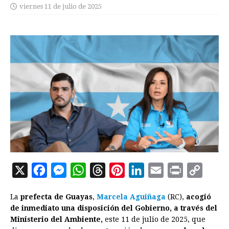
viernes 11 de julio de 2025
X
F
M
W
T
P
L
E
P
C
a
e
h
h
i
i
m
r
o
La
prefecta de Guayas
,
Marcela Aguiñaga
(RC),
acogió
c
s
a
r
n
n
a
i
p
de inmediato una disposición del Gobierno, a través del
e
s
t
e
t
k
i
n
y
Ministerio del Ambiente,
este 11 de julio de 2025, que