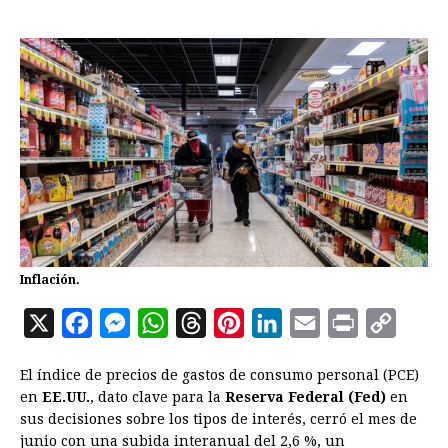
Inflación.
X
F
M
W
T
P
L
E
P
C
a
e
h
h
i
i
m
r
o
El índice de precios de gastos de consumo personal (PCE)
c
s
a
r
n
n
a
i
p
en
EE.UU.
, dato clave para la
Reserva Federal (Fed)
en
e
s
t
e
t
k
i
n
y
sus decisiones sobre los tipos de interés, cerró el mes de
junio con una subida interanual del 2,6 %, un
b
e
s
a
e
e
l
t
L