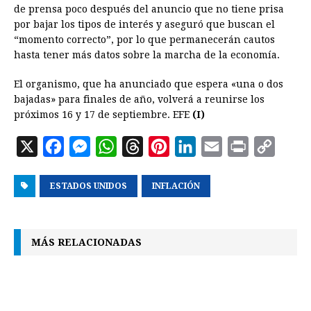
de prensa poco después del anuncio que no tiene prisa
por bajar los tipos de interés y aseguró que buscan el
“momento correcto”, por lo que permanecerán cautos
hasta tener más datos sobre la marcha de la economía.
El organismo, que ha anunciado que espera «una o dos
bajadas» para finales de año, volverá a reunirse los
próximos 16 y 17 de septiembre. EFE
(I)
X
F
M
W
T
P
L
E
P
C
a
e
h
h
i
i
m
r
o
ESTADOS UNIDOS
c
s
a
r
INFLACIÓN
n
n
a
i
p
e
s
t
e
t
k
i
n
y
b
e
s
a
e
e
l
t
L
MÁS RELACIONADAS
o
n
A
d
r
d
i
o
g
p
s
e
I
n
k
e
p
s
n
k