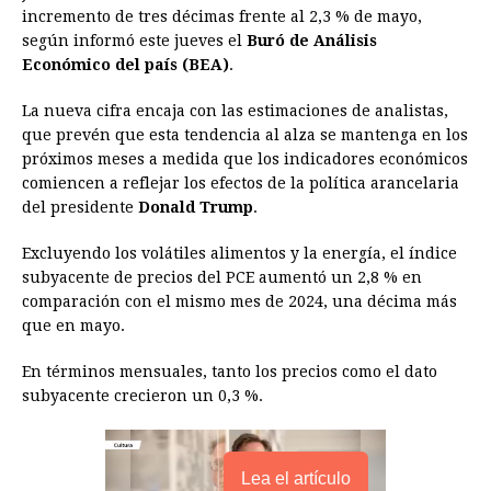
incremento de tres décimas frente al 2,3 % de mayo,
o
n
A
d
r
d
i
según informó este jueves el
Buró de Análisis
o
g
p
s
e
I
n
Económico del país (BEA)
.
k
e
p
s
n
k
La nueva cifra encaja con las estimaciones de analistas,
r
t
que prevén que esta tendencia al alza se mantenga en los
próximos meses a medida que los indicadores económicos
comiencen a reflejar los efectos de la política arancelaria
del presidente
Donald Trump
.
Excluyendo los volátiles alimentos y la energía, el índice
subyacente de precios del PCE aumentó un 2,8 % en
comparación con el mismo mes de 2024, una décima más
que en mayo.
En términos mensuales, tanto los precios como el dato
subyacente crecieron un 0,3 %.
Lea el artículo