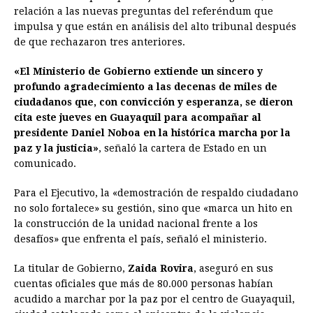
o
n
A
d
r
d
i
relación a las nuevas preguntas del referéndum que
o
g
p
s
e
I
n
impulsa y que están en análisis del alto tribunal después
de que rechazaron tres anteriores.
k
e
p
s
n
k
r
t
«El Ministerio de Gobierno extiende un sincero y
profundo agradecimiento a las decenas de miles de
ciudadanos que, con convicción y esperanza, se dieron
cita este jueves en Guayaquil para acompañar al
presidente Daniel Noboa en la histórica marcha por la
paz y la justicia»
, señaló la cartera de Estado en un
comunicado.
Para el Ejecutivo, la «demostración de respaldo ciudadano
no solo fortalece» su gestión, sino que «marca un hito en
la construcción de la unidad nacional frente a los
desafíos» que enfrenta el país, señaló el ministerio.
La titular de Gobierno,
Zaida Rovira
, aseguró en sus
cuentas oficiales que más de 80.000 personas habían
acudido a marchar por la paz por el centro de Guayaquil,