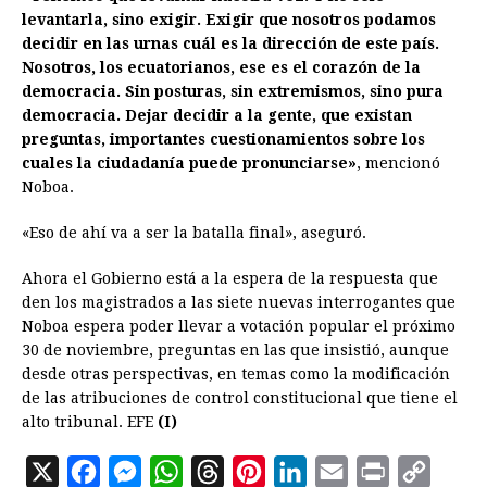
levantarla, sino exigir. Exigir que nosotros podamos
decidir en las urnas cuál es la dirección de este país.
Nosotros, los ecuatorianos, ese es el corazón de la
democracia. Sin posturas, sin extremismos, sino pura
democracia. Dejar decidir a la gente, que existan
preguntas, importantes cuestionamientos sobre los
cuales la ciudadanía puede pronunciarse»
, mencionó
Noboa.
«Eso de ahí va a ser la batalla final», aseguró.
Ahora el Gobierno está a la espera de la respuesta que
den los magistrados a las siete nuevas interrogantes que
Noboa espera poder llevar a votación popular el próximo
30 de noviembre, preguntas en las que insistió, aunque
desde otras perspectivas, en temas como la modificación
de las atribuciones de control constitucional que tiene el
alto tribunal. EFE
(I)
X
F
M
W
T
P
L
E
P
C