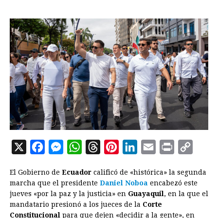
X
F
M
W
T
P
L
E
P
C
a
e
h
h
i
i
m
r
o
El Gobierno de
Ecuador
calificó de «histórica» la segunda
c
s
a
r
n
n
a
i
p
marcha que el presidente
Daniel Noboa
encabezó este
e
s
t
e
t
k
i
n
y
jueves «por la paz y la justicia» en
Guayaquil
, en la que el
mandatario presionó a los jueces de la
b
e
s
a
e
e
Corte
l
t
L
Constitucional
para que dejen «decidir a la gente», en