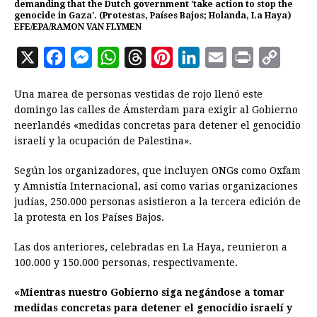
demanding that the Dutch government 'take action to stop the
genocide in Gaza'. (Protestas, Países Bajos; Holanda, La Haya)
EFE/EPA/RAMON VAN FLYMEN
X
F
M
W
T
P
L
E
P
C
a
e
h
h
i
i
m
r
o
Una marea de personas vestidas de rojo llenó este
c
s
a
r
n
n
a
i
p
domingo las calles de Ámsterdam para exigir al Gobierno
e
s
t
e
t
k
i
n
y
neerlandés «medidas concretas para detener el genocidio
israelí y la ocupación de Palestina».
b
e
s
a
e
e
l
t
L
o
n
A
d
r
d
i
Según los organizadores, que incluyen ONGs como Oxfam
o
g
p
s
e
I
n
y Amnistía Internacional, así como varias organizaciones
judías, 250.000 personas asistieron a la tercera edición de
k
e
p
s
n
k
la protesta en los Países Bajos.
r
t
Las dos anteriores, celebradas en La Haya, reunieron a
100.000 y 150.000 personas, respectivamente.
«Mientras nuestro Gobierno siga negándose a tomar
medidas concretas para detener el genocidio israelí y