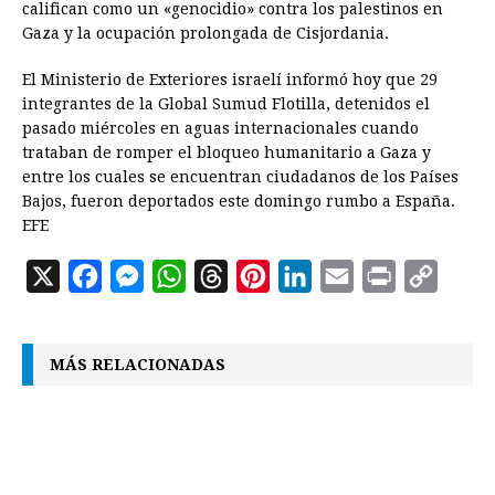
califican como un «genocidio» contra los palestinos en
Gaza y la ocupación prolongada de Cisjordania.
El Ministerio de Exteriores israelí informó hoy que 29
integrantes de la Global Sumud Flotilla, detenidos el
pasado miércoles en aguas internacionales cuando
trataban de romper el bloqueo humanitario a Gaza y
entre los cuales se encuentran ciudadanos de los Países
Bajos, fueron deportados este domingo rumbo a España.
EFE
X
F
M
W
T
P
L
E
P
C
a
e
h
h
i
i
m
r
o
c
s
a
r
n
n
a
i
p
MÁS RELACIONADAS
e
s
t
e
t
k
i
n
y
b
e
s
a
e
e
l
t
L
o
n
A
d
r
d
i
o
g
p
s
e
I
n