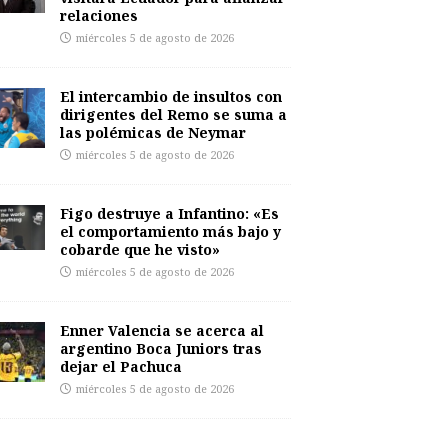
relaciones
miércoles 5 de agosto de 2026
El intercambio de insultos con
dirigentes del Remo se suma a
las polémicas de Neymar
miércoles 5 de agosto de 2026
Figo destruye a Infantino: «Es
el comportamiento más bajo y
cobarde que he visto»
miércoles 5 de agosto de 2026
Enner Valencia se acerca al
argentino Boca Juniors tras
dejar el Pachuca
miércoles 5 de agosto de 2026