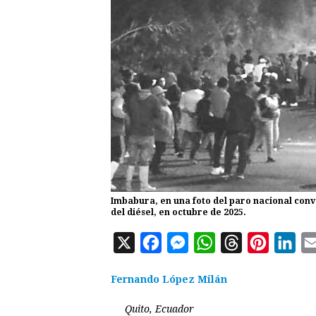
Imbabura, en una foto del paro nacional conv
del diésel, en octubre de 2025.
X
F
M
W
T
P
L
a
e
h
h
i
i
Fernando López Milán
c
s
a
r
n
n
e
s
t
e
t
k
Quito, Ecuador