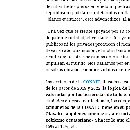
Si tuvieran alas, serían ángeles vengado
derribar helicópteros en vuelo ni piedras
república ni podrían ser detenidos en flag
“blanco-mestizos”, esos advenedizos. El m
“Una vez que se siente apoyado por su c
de patente utilidad, el verdadero (creyen
públicos ni los privados producen el me
llevar a cabo una misión; el motín tambié
resultado; nosotros seguimos en nuestra 
impulsan el mundo. Nos hallamos por enci
nosotros obramos siempre virtuosamente”
Las acciones de la
CONAIE
, llevadas a ca
de los paros de 2019 y 2022,
la lógica de
valoradas por los terroristas de todo e
ciudades enteras. Por lo demás, los comp
comuneros de la CONAIE- tiene en su po
Otavalo-, a quienes amenaza y aterroriza
gobierno ecuatoriano- a hacer lo que el
15% al 12%, etc.