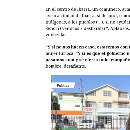
b
e
s
a
e
e
En el centro de Ibarra, un comunero, arm
o
n
A
d
r
d
aviso a ciudad de Ibarra, si de aquí, com
o
g
p
s
e
I
indígenas, a los pueblos (…), si no ayud
Señor?) venimos a desbaratar”. Aplausos,
k
e
p
s
n
vuvuzelas.
r
t
“Y si no nos hacen caso, estaremos con
mujer furiosa.
“Y si es que el gobierno 
pasamos aquí y se cierra todo, compañe
hombre, desafiante.