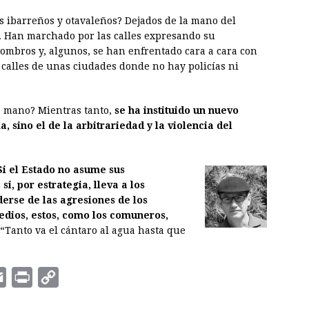
os ibarreños y otavaleños? Dejados de la mano del
. Han marchado por las calles expresando su
ombros y, algunos, se han enfrentado cara a cara con
 calles de unas ciudades donde no hay policías ni
la mano? Mientras tanto,
se ha instituido un nuevo
a, sino el de la arbitrariedad y la violencia del
Si el Estado no asume sus
i, por estrategia, lleva a los
erse de las agresiones de los
dios, estos, como los comuneros,
“Tanto va el cántaro al agua hasta que
E
P
C
m
r
o