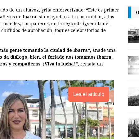
l
t
L
ado de un altavoz, grita enfervorizado: “Este es primer
O
i
pañeros de Ibarra, si no ayudan a la comunidad, a los
n
an ustedes, compañeros, en la segunda (¿venida del
 chiflidos de aprobación, toques celebratorios de
k
 más gente tomando la ciudad de Ibarra”,
añade una
no da diálogo, bien, el feriado nos tomamos Ibarra,
ros y compañeras. ¡Viva la lucha!”
, remata un
Lea el artículo