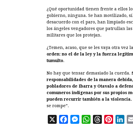
¿Qué oportunidad tienen frente a ellos l
gobierno, ninguna. Se han movilizado, sí
desacuerdo con el paro, han limpiado esc
los ángeles vengadores que patrullan las
militares que los protejan.
¿Temen, acaso, que se les vaya otra vez 
orden: no el de la ley y la fuerza legítim
tumulto
.
No hay que tensar demasiado la cuerda.
responsabilidades de la manera debida, s
pobladores de Ibarra y Otavalo a defend
comuneros indígenas por sus propios me
pueden recurrir también a la violencia.
se rompe”.
X
F
M
W
T
P
L
a
e
h
h
i
i