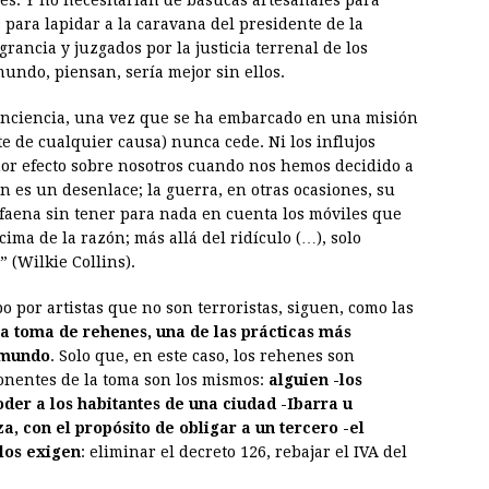
res. Y no necesitarían de basucas artesanales para
 para lapidar a la caravana del presidente de la
rancia y juzgados por la justicia terrenal de los
undo, piensan, sería mejor sin ellos.
onciencia, una vez que se ha embarcado en una misión
te de cualquier causa) nunca cede. Ni los influjos
nor efecto sobre nosotros cuando nos hemos decidido a
n es un desenlace; la guerra, en otras ocasiones, su
faena sin tener para nada en cuenta los móviles que
ma de la razón; más allá del ridículo (…), solo
 (Wilkie Collins).
bo por artistas que no son terroristas, siguen, como las
 la toma de rehenes, una de las prácticas más
l mundo
. Solo que, en este caso, los rehenes son
onentes de la toma son los mismos:
alguien -los
der a los habitantes de una ciudad -Ibarra u
, con el propósito de obligar a un tercero -el
los exigen
: eliminar el decreto 126, rebajar el IVA del