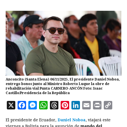
Anconcito (Santa Elena) 06/11/2025, El presidente Daniel Noboa,
entrego bonos junto al Ministro Roberto Luque la obre de
rehabilitación vial Punta CARNERO-ANCÓN Foto: Isaac
Castillo/Presidencia de la República
X
F
M
W
T
P
L
E
P
C
a
e
h
h
i
i
m
r
o
El presidente de Ecuador,
Daniel Noboa
, viajará este
c
s
a
r
n
n
a
i
p
viernes a Bolivia para la asunción de
mando del