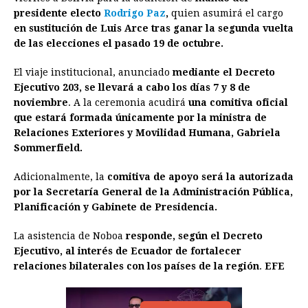
e
s
t
e
t
k
i
n
y
presidente electo
Rodrigo Paz
,
quien asumirá el cargo
en sustitución de Luis Arce tras ganar la segunda vuelta
b
e
s
a
e
e
l
t
L
de las elecciones el pasado 19 de octubre.
o
n
A
d
r
d
i
o
g
p
s
e
I
n
El viaje institucional, anunciado
mediante el Decreto
Ejecutivo 203, se llevará a cabo los días 7 y 8 de
k
e
p
s
n
k
noviembre
. A la ceremonia acudirá
una comitiva oficial
r
t
que estará formada únicamente por la ministra de
Relaciones Exteriores y Movilidad Humana, Gabriela
Sommerfield.
Adicionalmente, la
comitiva de apoyo será la autorizada
por la Secretaría General de la Administración Pública,
Planificación y Gabinete de Presidencia.
La asistencia de Noboa
responde, según el Decreto
Ejecutivo, al interés de Ecuador de fortalecer
relaciones bilaterales con los países de la región
.
EFE