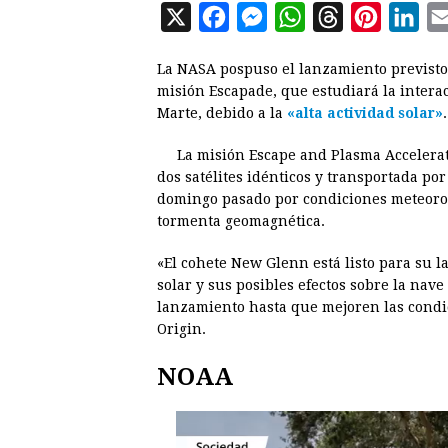
X
F
M
W
T
P
L
a
e
h
h
i
i
La NASA pospuso el lanzamiento previsto 
c
s
a
r
n
n
misión Escapade, que estudiará la interac
e
s
t
e
t
k
Marte, debido a la
«alta actividad solar»
.
b
e
s
a
e
e
La misión Escape and Plasma Accelera
o
n
A
d
r
d
dos satélites idénticos y transportada po
o
g
p
s
e
I
domingo pasado por condiciones meteoroló
tormenta geomagnética.
k
e
p
s
n
r
t
«El cohete New Glenn está listo para su l
solar y sus posibles efectos sobre la nav
lanzamiento hasta que mejoren las condic
Origin.
NOAA