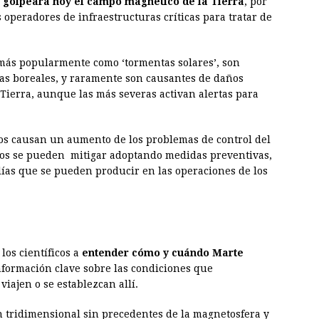
’ golpeará hoy el campo magnético de la Tierra
, por
s operadores de infraestructuras críticas para tratar de
más popularmente como ‘tormentas solares’, son
ras boreales, y raramente son causantes de daños
 Tierra, aunque las más severas activan alertas para
os causan un aumento de los problemas de control del
stos se pueden mitigar adoptando medidas preventivas,
ías que se pueden producir en las operaciones de los
los científicos a
entender cómo y cuándo Marte
formación clave sobre las condiciones que
iajen o se establezcan allí.
ón tridimensional sin precedentes de la magnetosfera y