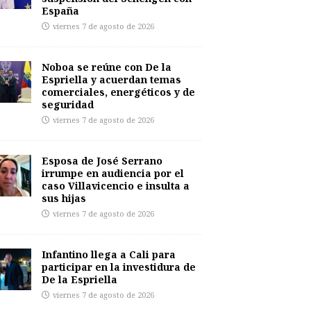
España
viernes 7 de agosto de 2026
Noboa se reúne con De la
Espriella y acuerdan temas
comerciales, energéticos y de
seguridad
viernes 7 de agosto de 2026
Esposa de José Serrano
irrumpe en audiencia por el
caso Villavicencio e insulta a
sus hijas
viernes 7 de agosto de 2026
Infantino llega a Cali para
participar en la investidura de
De la Espriella
viernes 7 de agosto de 2026