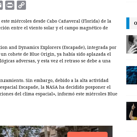
E
P
C
m
r
o
este miércoles desde Cabo Cañaveral (Florida) de la
O
a
i
p
ción entre el viento solar y el campo magnético de
i
n
y
l
t
L
tion and Dynamics Explorers (Escapade), integrada por
i
r un cohete de Blue Origin, ya había sido aplazada el
n
gicas adversas, y esta vez el retraso se debe a una
k
anzamiento. Sin embargo, debido a la alta actividad
e espacial Escapade, la NASA ha decidido posponer el
iones del clima espacial», informó este miércoles Blue