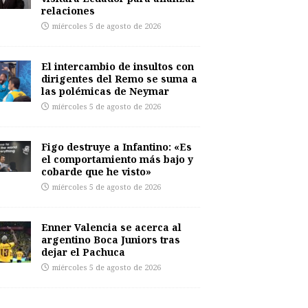
relaciones
miércoles 5 de agosto de 2026
El intercambio de insultos con
dirigentes del Remo se suma a
las polémicas de Neymar
miércoles 5 de agosto de 2026
Figo destruye a Infantino: «Es
el comportamiento más bajo y
cobarde que he visto»
miércoles 5 de agosto de 2026
Enner Valencia se acerca al
argentino Boca Juniors tras
dejar el Pachuca
miércoles 5 de agosto de 2026