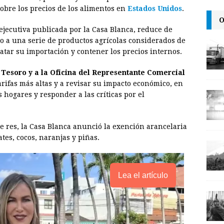
i
n
y
sobre los precios de los alimentos en
Estados Unidos
.
O
l
t
L
ejecutiva publicada por la Casa Blanca, reduce de
i
ño a una serie de productos agrícolas considerados de
n
atar su importación y contener los precios internos.
k
Tesoro y a la Oficina del Representante Comercial
ifas más altas y a revisar su impacto económico, en
s hogares y responder a las críticas por el
de res, la Casa Blanca anunció la exención arancelaria
tes, cocos, naranjas y piñas.
Lea el artículo