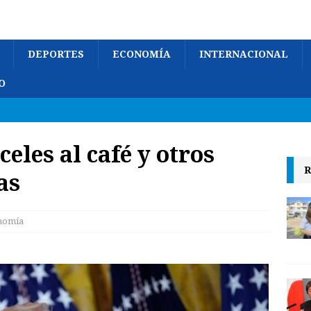
DEPORTES
ECONOMÍA
INTERNACIONAL
O
eles al café y otros
R
as
nomía