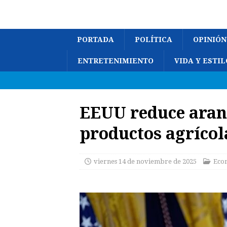
PORTADA
POLÍTICA
OPINIÓN
ENTRETENIMIENTO
VIDA Y ESTIL
EEUU reduce aranc
productos agrícol
viernes 14 de noviembre de 2025
Eco