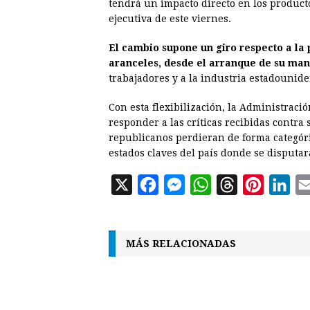
tendrá un impacto directo en los product
ejecutiva de este viernes.
El cambio supone un giro respecto a la 
aranceles, desde el arranque de su ma
trabajadores y a la industria estadounide
Con esta flexibilización, la Administraci
responder a las críticas recibidas contr
republicanos perdieran de forma categóri
estados claves del país donde se disputar
X
F
M
W
T
P
L
a
e
h
h
i
i
c
s
a
r
n
n
MÁS RELACIONADAS
e
s
t
e
t
k
b
e
s
a
e
e
o
n
A
d
r
d
o
g
p
s
e
I