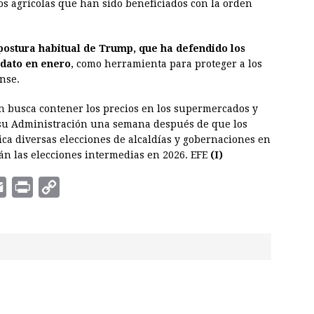
os agrícolas que han sido beneficiados con la orden
postura habitual de Trump, que ha defendido los
ndato en enero
, como herramienta para proteger a los
nse.
ón busca contener los precios en los supermercados y
a su Administración una semana después de que los
ca diversas elecciones de alcaldías y gobernaciones en
án las elecciones intermedias en 2026. EFE
(I)
E
P
C
m
r
o
a
i
p
i
n
y
l
t
L
i
n