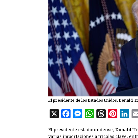
El presidente de los Estados Unidos, Donald T
X
F
M
W
T
P
L
a
e
h
h
i
i
El presidente estadounidense,
Donald T
c
s
a
r
n
n
varias importaciones agrícolas clave, entr