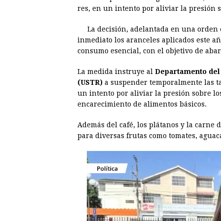
e
s
t
e
t
k
res, en un intento por aliviar la presión 
b
e
s
a
e
e
La decisión, adelantada en una orden 
o
n
A
d
r
d
inmediato los aranceles aplicados este a
o
g
p
s
e
I
consumo esencial, con el objetivo de abar
k
e
p
s
n
La medida instruye al
Departamento del 
r
t
(USTR)
a suspender temporalmente las tar
un intento por aliviar la presión sobre lo
encarecimiento de alimentos básicos.
Además del café, los plátanos y la carne 
para diversas frutas como tomates, aguaca