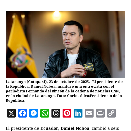
Latacunga (Cotopaxi), 23 de octubre de 2025.- El presidente de
la República, Daniel Noboa, mantuvo una entrevista con el
periodista Fernando del Rincón de la cadena de noticias CNN,
en la ciudad de Latacunga. Foto: Carlos Silva/Presidencia de la
República.
X
F
M
W
T
P
L
E
P
C
a
e
h
h
i
i
m
r
o
El presidente de
Ecuador
,
Daniel Noboa
, cambió a seis
c
s
a
r
n
n
a
i
p