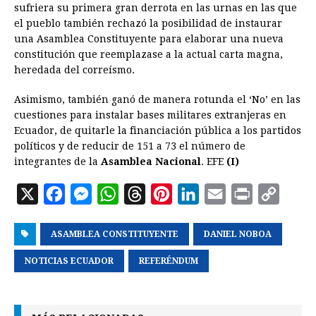
sufriera su primera gran derrota en las urnas en las que
el pueblo también rechazó la posibilidad de instaurar
una Asamblea Constituyente para elaborar una nueva
constitución que reemplazase a la actual carta magna,
heredada del correísmo.
Asimismo, también ganó de manera rotunda el ‘No’ en las
cuestiones para instalar bases militares extranjeras en
Ecuador, de quitarle la financiación pública a los partidos
políticos y de reducir de 151 a 73 el número de
integrantes de la
Asamblea Nacional
. EFE
(I)
X
F
M
W
T
P
L
E
P
C
a
e
h
h
i
i
m
r
o
ASAMBLEA CONSTITUYENTE
c
s
a
r
n
n
DANIEL NOBOA
a
i
p
e
s
t
e
t
k
i
n
y
NOTICIAS ECUADOR
REFERÉNDUM
b
e
s
a
e
e
l
t
L
o
n
A
d
r
d
i