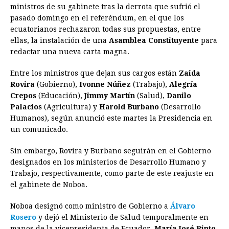
ministros de su gabinete tras la derrota que sufrió el
e
s
t
e
t
k
i
n
y
pasado domingo en el referéndum, en el que los
ecuatorianos rechazaron todas sus propuestas, entre
b
e
s
a
e
e
l
t
L
ellas, la instalación de una
Asamblea Constituyente
para
o
n
A
d
r
d
i
redactar una nueva carta magna.
o
g
p
s
e
I
n
Entre los ministros que dejan sus cargos están
Zaida
k
e
p
s
n
k
Rovira
(Gobierno),
Ivonne Núñez
(Trabajo),
Alegría
r
t
Crepos
(Educación),
Jimmy Martín
(Salud),
Danilo
Palacios
(Agricultura) y
Harold Burbano
(Desarrollo
Humanos), según anunció este martes la Presidencia en
un comunicado.
Sin embargo, Rovira y Burbano seguirán en el Gobierno
designados en los ministerios de Desarrollo Humano y
Trabajo, respectivamente, como parte de este reajuste en
el gabinete de Noboa.
Noboa designó como ministro de Gobierno a
Álvaro
Rosero
y dejó el Ministerio de Salud temporalmente en
manos de la vicepresidenta de Ecuador,
María José Pinto
,