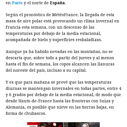
en
París
y el norte de
España
.
o
g
p
s
e
I
n
Según el pronóstico de MétéoFrance, la llegada de esta
k
e
p
s
n
k
masa de aire polar está provocando un clima invernal en
r
t
Francia esta semana, con un descenso de las
temperaturas por debajo de la media estacional,
acompañada de hielo y superficies resbaladizas.
Aunque ya ha habido nevadas en las montañas, no se
descarta que, sobre todo a partir del jueves y al menos
hasta el fin de semana, los copos alcancen las llanuras
del noreste del país, incluso a su capital.
Y es que para mañana se prevé que las temperaturas
diurnas se mantengan invernales en todas partes, entre 4
y 6 grados por debajo de la media estacional, de modo que
desde Hauts-de-France hasta las fronteras con Suiza y
Alemania, es posible que nieve en las tierras bajas, en
forma de chubascos.