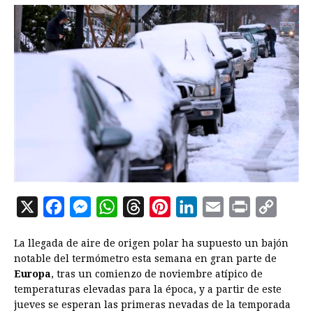
X
F
M
W
T
P
L
E
P
C
a
e
h
h
i
i
m
r
o
La llegada de aire de origen polar ha supuesto un bajón
c
s
a
r
n
n
a
i
p
notable del termómetro esta semana en gran parte de
e
s
t
e
t
k
i
n
y
Europa
, tras un comienzo de noviembre atípico de
temperaturas elevadas para la época, y a partir de este
b
e
s
a
e
e
l
t
L
jueves se esperan las primeras nevadas de la temporada
o
n
A
d
r
d
i