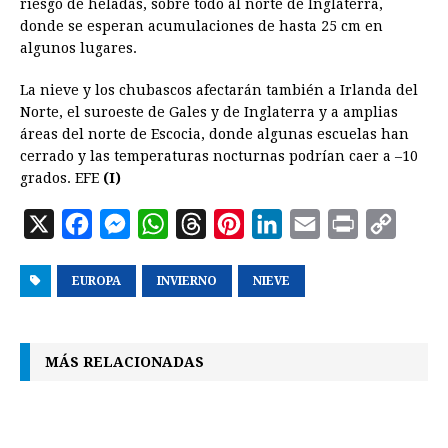
riesgo de heladas, sobre todo al norte de Inglaterra,
donde se esperan acumulaciones de hasta 25 cm en
algunos lugares.
La nieve y los chubascos afectarán también a Irlanda del
Norte, el suroeste de Gales y de Inglaterra y a amplias
áreas del norte de Escocia, donde algunas escuelas han
cerrado y las temperaturas nocturnas podrían caer a –10
grados. EFE
(I)
X
F
M
W
T
P
L
E
P
C
a
e
h
h
i
i
m
r
o
EUROPA
c
s
INVIERNO
a
r
n
NIEVE
n
a
i
p
e
s
t
e
t
k
i
n
y
b
e
s
a
e
e
l
t
L
MÁS RELACIONADAS
o
n
A
d
r
d
i
o
g
p
s
e
I
n
k
e
p
s
n
k