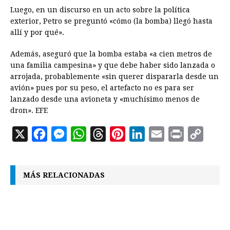
Luego, en un discurso en un acto sobre la política
exterior, Petro se preguntó «cómo (la bomba) llegó hasta
allí y por qué».
Además, aseguró que la bomba estaba «a cien metros de
una familia campesina» y que debe haber sido lanzada o
arrojada, probablemente «sin querer dispararla desde un
avión» pues por su peso, el artefacto no es para ser
lanzado desde una avioneta y «muchísimo menos de
dron». EFE
X
F
M
W
T
P
L
E
P
C
a
e
h
h
i
i
m
r
o
c
s
a
r
n
n
a
i
p
MÁS RELACIONADAS
e
s
t
e
t
k
i
n
y
b
e
s
a
e
e
l
t
L
o
n
A
d
r
d
i
o
g
p
s
e
I
n