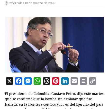
miércoles 18 de marzo de 2026
X
F
M
W
T
P
L
E
P
C
a
e
h
h
i
i
m
r
o
El presidente de Colombia, Gustavo Petro, dijo este martes
c
s
a
r
n
n
a
i
p
que se confirmó que la bomba sin explotar que fue
e
s
t
e
t
k
i
n
y
hallada en la frontera con Ecuador es del Ejército del país