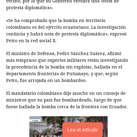
vecino, por lo que su Gobierno enviará una «nota de
b
e
s
a
e
e
l
t
L
protesta diplomática».
o
n
A
d
r
d
i
o
g
p
s
e
I
n
«Se ha comprobado que la bomba en territorio
colombiano es del ejército ecuatoriano. La investigación
k
e
p
s
n
k
continúa y habrá nota de protesta diplomática», expresó
r
t
Petro en la red social X.
El ministro de Defensa, Pedro Sánchez Suárez, afirmó
más temprano que expertos militares están investigando
la procedencia de la bomba sin explotar, hallada en el
departamento fronterizo de Putumayo, y que, según
Petro, fue arrojada en un bombardeo.
El mandatario colombiano dijo anoche en un consejo de
ministros que su país fue bombardeado, luego de que
fuese hallada la bomba cerca de la frontera con Ecuador.
Lea el artículo