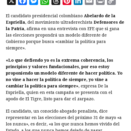
X
F
M
W
T
P
L
E
P
C
a
e
h
h
i
i
m
r
o
El candidato presidencial colombiano
Abelardo de la
c
s
a
r
n
n
a
i
p
Espriella
, del movimiento ultraderechista
Defensores de
e
s
t
e
t
k
i
n
y
la Patria
, afirma en una entrevista con EFE que si gana
las elecciones propondrá un modelo diferente de
b
e
s
a
e
e
l
t
L
Gobierno porque busca «cambiar la política para
o
n
A
d
r
d
i
siempre».
o
g
p
s
e
I
n
«Lo que defiendo yo es la extrema coherencia, los
k
e
p
s
n
k
principios y valores fundacionales, por eso estoy
r
t
proponiendo un modelo diferente de hacer política. Yo
no vine a hacer la política de siempre, yo vine a
cambiar la política para siempre»
, expresa De la
Espriella, quien en esta campaña se presenta con el
apodo de El Tigre, listo para dar el zarpazo.
El candidato, un conocido abogado penalista, dice
representar en las elecciones del próximo 31 de mayo «a
los nunca», es decir, «a los que nunca hemos vivido del
Estado, a los que nunca hemos dejado de pagar