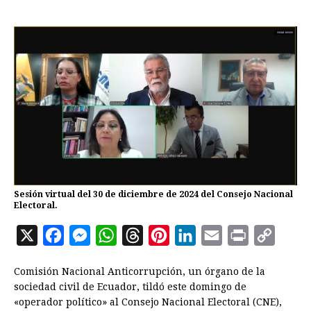
Sesión virtual del 30 de diciembre de 2024 del Consejo Nacional
Electoral.
X
F
M
W
T
P
L
E
P
C
a
e
h
h
i
i
m
r
o
Comisión Nacional Anticorrupción, un órgano de la
c
s
a
r
n
n
a
i
p
sociedad civil de Ecuador, tildó este domingo de
e
s
t
e
t
k
i
n
y
«operador político» al Consejo Nacional Electoral (CNE),