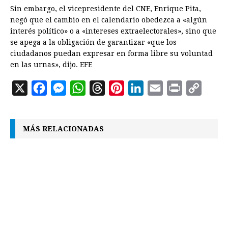
Sin embargo, el vicepresidente del CNE, Enrique Pita,
negó que el cambio en el calendario obedezca a «algún
interés político» o a «intereses extraelectorales», sino que
se apega a la obligación de garantizar «que los
ciudadanos puedan expresar en forma libre su voluntad
en las urnas», dijo. EFE
X
F
M
W
T
P
L
E
P
C
a
e
h
h
i
i
m
r
o
c
s
a
r
n
n
a
i
p
MÁS RELACIONADAS
e
s
t
e
t
k
i
n
y
b
e
s
a
e
e
l
t
L
o
n
A
d
r
d
i
o
g
p
s
e
I
n
k
e
p
s
n
k
r
t