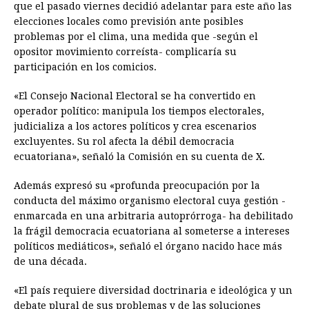
que el pasado viernes decidió adelantar para este año las
b
e
s
a
e
e
l
t
L
elecciones locales como previsión ante posibles
o
n
A
d
r
d
i
problemas por el clima, una medida que -según el
o
g
p
s
e
I
n
opositor movimiento correísta- complicaría su
participación en los comicios.
k
e
p
s
n
k
r
t
«El Consejo Nacional Electoral se ha convertido en
operador político: manipula los tiempos electorales,
judicializa a los actores políticos y crea escenarios
excluyentes. Su rol afecta la débil democracia
ecuatoriana», señaló la Comisión en su cuenta de X.
Además expresó su «profunda preocupación por la
conducta del máximo organismo electoral cuya gestión -
enmarcada en una arbitraria autoprórroga- ha debilitado
la frágil democracia ecuatoriana al someterse a intereses
políticos mediáticos», señaló el órgano nacido hace más
de una década.
«El país requiere diversidad doctrinaria e ideológica y un
debate plural de sus problemas y de las soluciones