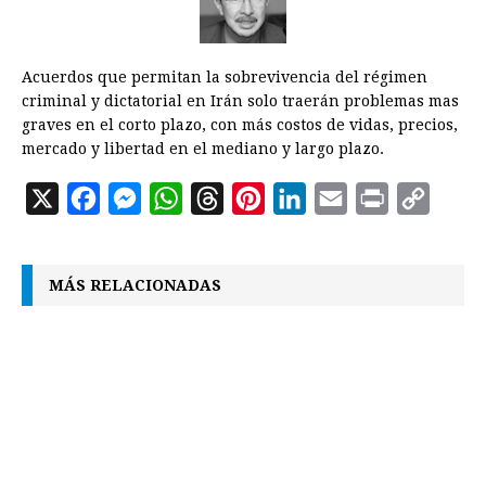
Acuerdos que permitan la sobrevivencia del régimen
criminal y dictatorial en Irán solo traerán problemas mas
graves en el corto plazo, con más costos de vidas, precios,
mercado y libertad en el mediano y largo plazo.
X
F
M
W
T
P
L
E
P
C
a
e
h
h
i
i
m
r
o
c
s
a
r
n
n
a
i
p
MÁS RELACIONADAS
e
s
t
e
t
k
i
n
y
b
e
s
a
e
e
l
t
L
o
n
A
d
r
d
i
o
g
p
s
e
I
n
k
e
p
s
n
k
r
t