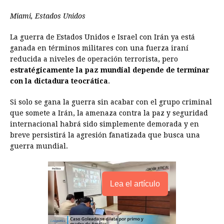
e
s
t
e
t
k
i
n
y
Miami, Estados Unidos
b
e
s
a
e
e
l
t
L
La guerra de Estados Unidos e Israel con Irán ya está
o
n
A
d
r
d
i
ganada en términos militares con una fuerza iraní
o
g
p
s
e
I
n
reducida a niveles de operación terrorista, pero
estratégicamente la paz mundial depende de terminar
k
e
p
s
n
k
con la dictadura teocrática
.
r
t
Si solo se gana la guerra sin acabar con el grupo criminal
que somete a Irán, la amenaza contra la paz y seguridad
internacional habrá sido simplemente demorada y en
breve persistirá la agresión fanatizada que busca una
guerra mundial.
Lea el artículo