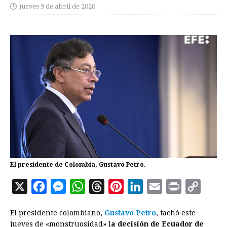
jueves 9 de abril de 2026
El presidente de Colombia, Gustavo Petro.
X
F
M
W
T
P
L
E
P
C
a
e
h
h
i
i
m
r
o
El presidente colombiano,
Gustavo Petro
, tachó este
c
s
a
r
n
n
a
i
p
jueves de «monstruosidad» l
a decisión de Ecuador de