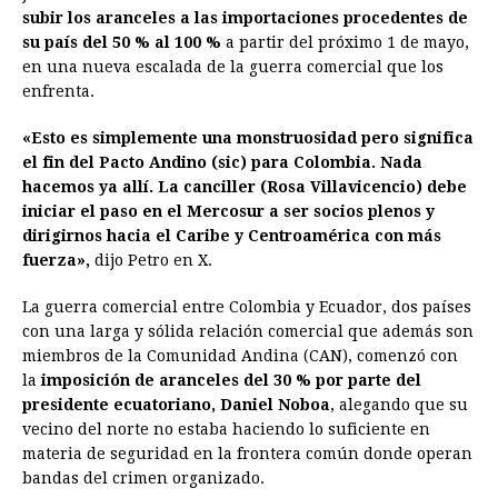
e
s
t
e
t
k
i
n
y
subir los aranceles a las importaciones procedentes de
su país del 50 % al 100 %
b
e
s
a partir del próximo 1 de mayo,
a
e
e
l
t
L
en una nueva escalada de la guerra comercial que los
o
n
A
d
r
d
i
enfrenta.
o
g
p
s
e
I
n
«Esto es simplemente una monstruosidad pero significa
k
e
p
s
n
k
el fin del Pacto Andino (sic) para Colombia. Nada
r
t
hacemos ya allí. La canciller (Rosa Villavicencio) debe
iniciar el paso en el Mercosur a ser socios plenos y
dirigirnos hacia el Caribe y Centroamérica con más
fuerza»,
dijo Petro en X.
La guerra comercial entre Colombia y Ecuador, dos países
con una larga y sólida relación comercial que además son
miembros de la Comunidad Andina (CAN), comenzó con
la
imposición de aranceles del 30 % por parte del
presidente ecuatoriano, Daniel Noboa
, alegando que su
vecino del norte no estaba haciendo lo suficiente en
materia de seguridad en la frontera común donde operan
bandas del crimen organizado.