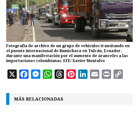
Fotografía de archivo de un grupo de vehículos transitando en
el puente internacional de Rumichaca en Tulcán, Ecuador,
durante una manifestación por el aumento de aranceles a las
importaciones colombianas. EFE/ Xavier Montalvo
X
F
M
W
T
P
L
E
P
C
a
e
h
h
i
i
m
r
o
c
s
a
r
n
n
a
i
p
MÁS RELACIONADAS
e
s
t
e
t
k
i
n
y
b
e
s
a
e
e
l
t
L
o
n
A
d
r
d
i
o
g
p
s
e
I
n