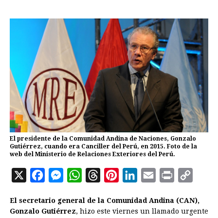
El presidente de la Comunidad Andina de Naciones, Gonzalo
Gutiérrez, cuando era Canciller del Perú, en 2015. Foto de la
web del Ministerio de Relaciones Exteriores del Perú.
X
F
M
W
T
P
L
E
P
C
a
e
h
h
i
i
m
r
o
El secretario general de la Comunidad Andina (CAN),
c
s
a
r
n
n
a
i
p
Gonzalo Gutiérrez
, hizo este viernes un llamado urgente