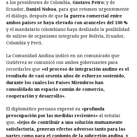
e
s
t
e
t
k
i
n
y
a los presidentes de Colombia,
Gustavo Petro
; y de
Ecuador,
Daniel Noboa
b
e
s
, para que retomen urgentemente
a
e
e
l
t
L
el diálogo, después de que
la guerra comercial entre
o
n
A
d
r
d
i
ambos países se haya elevado con aranceles del 100 %
o
g
p
s
e
I
n
y el mandatario colombiano haya deslizado la posibilidad
de salirse de organismo integrado por Bolivia, Ecuador,
k
e
p
s
n
k
Colombia y Perú.
r
t
La Comunidad Andina indicó en un comunicado que
Gutiérrez se comunicó con ambos gobernantes para
recordarles que
«el proceso de integración andino es el
resultado de casi sesenta años de esfuerzo sostenido,
durante los cuales los Países Miembros han
consolidado un espacio común de comercio,
cooperación y desarrollo»
.
El diplomático peruano expresó su
«profunda
preocupación por las medidas recientes»
al señalar
que,
«lejos de contribuir a una solución mutuamente
satisfactoria, generan efectos adversos tanto para las
partes como para el conjunto de la subregión andina, y