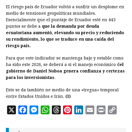
a
e
h
h
i
i
m
r
o
El riesgo país de Ecuador volvió a susfrir un desplome en
c
s
a
r
n
n
a
i
p
medio de tensiones geopolíticas mundiales.
e
s
t
e
t
k
i
n
y
Esencialmente que el puntaje de Ecuador esté en 443
puntos se debe a
b
e
que la demanda por deuda
s
a
e
e
l
t
L
ecuatoriana aumentó, elevando su precio y reduciendo
o
n
A
d
r
d
i
su rendimiento, lo que se traduce en una caída del
o
g
p
s
e
I
n
riesgo país.
k
e
p
s
n
k
Para que este indicador se mantenga bajo y estable como
r
t
ha sido este 2026, se deberá a si el manejo económico d
el
gobierno de Daniel Noboa genera confianza y certezas
para los inversionistas
.
Esto se da también ne medio de una «tregua» temporal
entre Estados Unidos e Irán.
(I)
X
F
M
W
T
P
L
E
P
C
a
e
h
h
i
i
m
r
o
c
s
a
r
n
n
a
i
p