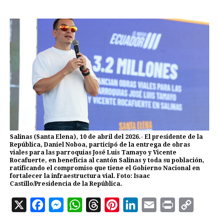
Salinas (Santa Elena), 10 de abril del 2026.- El presidente de la
República, Daniel Noboa, participó de la entrega de obras
viales para las parroquias José Luis Tamayo y Vicente
Rocafuerte, en beneficia al cantón Salinas y toda su población,
ratificando el compromiso que tiene el Gobierno Nacional en
fortalecer la infraestructura vial. Foto: Isaac
Castillo/Presidencia de la República.
X
F
M
W
T
P
L
E
P
C