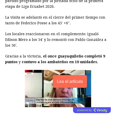
partido programado por la jornada ocho de la primera
etapa de Liga Ecuabet 2026.
b
e
s
a
e
e
l
t
L
o
n
A
d
r
d
i
La visita se adelantó en el cierre del primer tiempo con
o
g
p
s
e
I
n
tanto de Federico Posse a los 45′ +6″.
k
e
p
s
n
k
Los locales reaccionaron en el complemento: igualó
r
t
Edison Mero a los 54′ y lo remontó con Pablo González a
los 56′.
Gracias a la victoria,
el once guayaquileño completó 9
puntos
y
contuvo a los ambateños en 10 unidades.
Lea el artículo
powered by