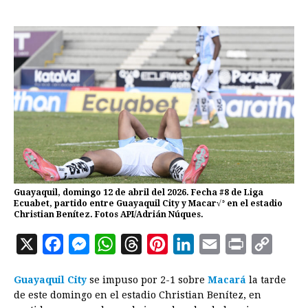
Guayaquil, domingo 12 de abril del 2026. Fecha #8 de Liga
Ecuabet, partido entre Guayaquil City y Macar√° en el estadio
Christian Benítez. Fotos API/Adrián Núques.
X
F
M
W
T
P
L
E
P
C
a
e
h
h
i
i
m
r
o
Guayaquil City
se impuso por 2-1 sobre
Macará
la tarde
c
s
a
r
n
n
a
i
p
de este domingo en el estadio Christian Benítez, en
e
s
t
e
t
k
i
n
y