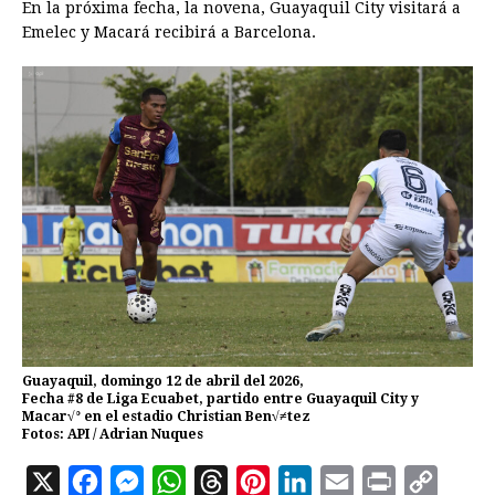
En la próxima fecha, la novena, Guayaquil City visitará a
Emelec y Macará recibirá a Barcelona.
Guayaquil, domingo 12 de abril del 2026,
Fecha #8 de Liga Ecuabet, partido entre Guayaquil City y
Macar√° en el estadio Christian Ben√≠tez
Fotos: API / Adrian Nuques
X
F
M
W
T
P
L
E
P
C