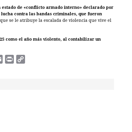
n estado de «conflicto armado interno» declarado por
a lucha contra las bandas criminales, que fueron
 que se le atribuye la escalada de violencia que vive el
5 como el año más violento, al contabilizar un
E
P
C
m
r
o
a
i
p
i
n
y
l
t
L
i
n
k