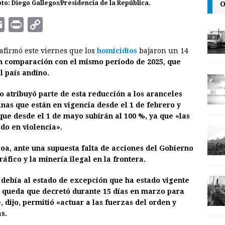
O
to: Diego Gallegos/Presidencia de la República.
E
P
C
m
r
o
 afirmó este viernes que los
homicidios
bajaron un 14
a
i
p
en comparación con el mismo período de 2025, que
i
n
y
l país andino.
l
t
L
 atribuyó parte de esta reducción a los aranceles
i
nas que están en vigencia desde el 1 de febrero y
n
que desde el 1 de mayo subirán al 100 %, ya que «las
do en violencia».
k
oa, ante una supuesta falta de acciones del Gobierno
áfico y la minería ilegal en la frontera.
debía al estado de excepción que ha estado vigente
 queda que decretó durante 15 días en marzo para
, dijo, permitió «actuar a las fuerzas del orden y
s.