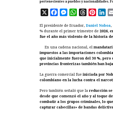
pertenecientes a pueblos y nacionalidades. Fo
X
F
M
W
T
P
L
a
e
h
h
i
i
El presidente de Ecuador,
Daniel Noboa
,
c
s
a
r
n
n
% durante el primer trimestre de
2026, 
e
s
t
e
t
k
fue el año más violento de la historia de
b
e
s
a
e
e
En una cadena nacional, el
mandatario
o
n
A
d
r
d
impuestos a las importaciones colombia
o
g
p
s
e
I
que inicialmente fueron del 30 %, pero 
provincias fronterizas también han baja
k
e
p
s
n
r
t
La guerra comercial fue
iniciada por Nob
colombiano en la lucha contra el narcotr
Pero también señaló que la
reducción se 
desde que comenzó el año y al toque de
combatir a los grupos criminales, lo que
capturar cabecillas» de bandas delictiva