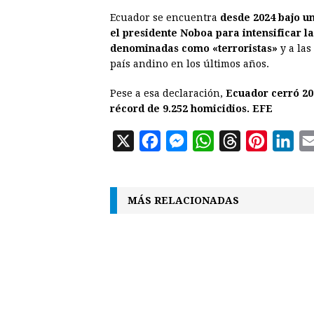
Ecuador se encuentra
desde 2024 bajo u
el presidente Noboa para intensificar l
denominadas como «terroristas»
y a las
país andino en los últimos años.
Pese a esa declaración,
Ecuador cerró 202
récord de 9.252 homicidios. EFE
X
F
M
W
T
P
L
a
e
h
h
i
i
c
s
a
r
n
n
MÁS RELACIONADAS
e
s
t
e
t
k
b
e
s
a
e
e
o
n
A
d
r
d
o
g
p
s
e
I
k
e
p
s
n
r
t