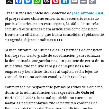
X
F
M
W
T
P
L
E
P
C
a
e
h
h
i
i
m
r
o
Tras un mes del inicio del Gobierno de
José Antonio Kast
,
c
s
a
r
n
n
a
i
p
el progresismo chileno enfrenta un escenario marcado
e
s
t
e
t
k
i
n
y
por la «desorientación estratégica», la «falta de un relato
común» y dificultades para articularse como oposición
b
e
s
a
e
e
l
t
L
frente a un oficialismo que busca consolidar rápidamente
o
n
A
d
r
d
i
su agenda, dijeron analistas a EFE.
o
g
p
s
e
I
n
Si bien durante los últimos días los partidos de oposición
k
e
p
s
n
k
han logrado cierto grado de coordinación para rechazar
r
t
la denominada «megareforma», un paquete de cerca de 40
iniciativas que incluye rebajas de impuestos a las
empresas y beneficios fiscales al capital, están lejos de
«consolidar» una «visión común» de largo plazo.
Conformada principalmente por los partidos de Gobierno
durante la Administración del expresidente
Gabriel
Boric
(2022-2026), la actual oposición no cuenta con
mayorías parlamentarias que le permitan contener de
lleno las iniciativas del Ejecutivo, condición que les