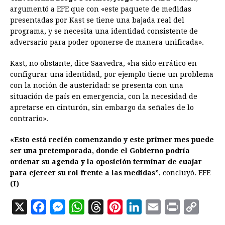
argumentó a EFE que con «este paquete de medidas
presentadas por Kast se tiene una bajada real del
programa, y se necesita una identidad consistente de
adversario para poder oponerse de manera unificada».
Kast, no obstante, dice Saavedra, «ha sido errático en
configurar una identidad, por ejemplo tiene un problema
con la noción de austeridad: se presenta con una
situación de país en emergencia, con la necesidad de
apretarse en cinturón, sin embargo da señales de lo
contrario».
«Esto está recién comenzando y este primer mes puede
ser una pretemporada, donde el Gobierno podría
ordenar su agenda y la oposición terminar de cuajar
para ejercer su rol frente a las medidas”
, concluyó. EFE
(I)
X
F
M
W
T
P
L
E
P
C
a
e
h
h
i
i
m
r
o