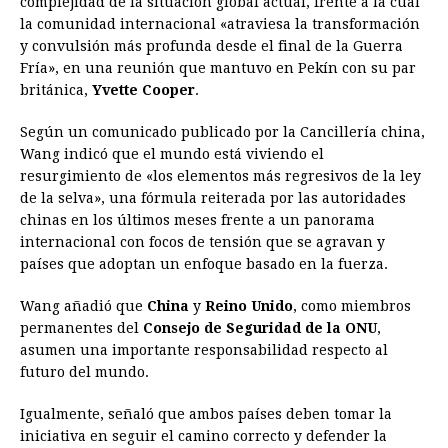
complejidad de la situación global actual, frente a la cual
e
s
t
e
t
k
i
n
y
la comunidad internacional «atraviesa la transformación
y convulsión más profunda desde el final de la Guerra
b
e
s
a
e
e
l
t
L
Fría», en una reunión que mantuvo en Pekín con su par
o
n
A
d
r
d
i
británica,
Yvette Cooper
.
o
g
p
s
e
I
n
Según un comunicado publicado por la Cancillería china,
k
e
p
s
n
k
Wang indicó que el mundo está viviendo el
r
t
resurgimiento de «los elementos más regresivos de la ley
de la selva», una fórmula reiterada por las autoridades
chinas en los últimos meses frente a un panorama
internacional con focos de tensión que se agravan y
países que adoptan un enfoque basado en la fuerza.
Wang añadió que
China
y
Reino Unido
, como miembros
permanentes del
Consejo de Seguridad de la ONU
,
asumen una importante responsabilidad respecto al
futuro del mundo.
Igualmente, señaló que ambos países deben tomar la
iniciativa en seguir el camino correcto y defender la