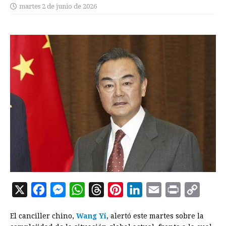
martes 2 de junio de 2026
X
F
M
W
T
P
L
E
P
C
a
e
h
h
i
i
m
r
o
El canciller chino,
Wang Yi
, alertó este martes sobre la
c
s
a
r
n
n
a
i
p