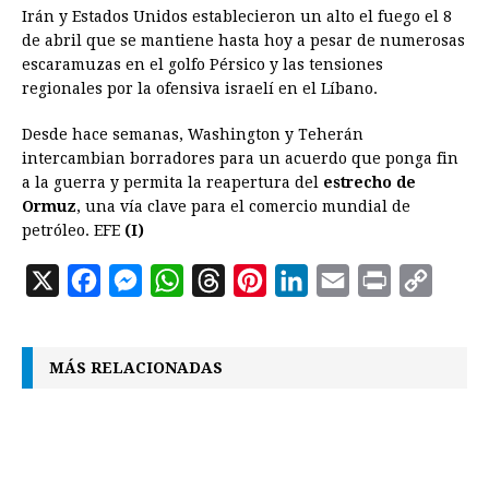
Irán y Estados Unidos establecieron un alto el fuego el 8
de abril que se mantiene hasta hoy a pesar de numerosas
escaramuzas en el golfo Pérsico y las tensiones
regionales por la ofensiva israelí en el Líbano.
Desde hace semanas, Washington y Teherán
intercambian borradores para un acuerdo que ponga fin
a la guerra y permita la reapertura del
estrecho de
Ormuz
, una vía clave para el comercio mundial de
petróleo. EFE
(I)
X
F
M
W
T
P
L
E
P
C
a
e
h
h
i
i
m
r
o
c
s
a
r
n
n
a
i
p
MÁS RELACIONADAS
e
s
t
e
t
k
i
n
y
b
e
s
a
e
e
l
t
L
o
n
A
d
r
d
i
o
g
p
s
e
I
n