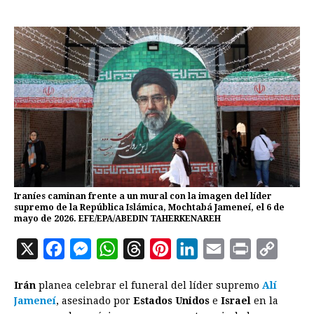
Iraníes caminan frente a un mural con la imagen del líder
supremo de la República Islámica, Mochtabá Jameneí, el 6 de
mayo de 2026. EFE/EPA/ABEDIN TAHERKENAREH
X
F
M
W
T
P
L
E
P
C
a
e
h
h
i
i
m
r
o
Irán
planea celebrar el funeral del líder supremo
Alí
c
s
a
r
n
n
a
i
p
Jameneí
, asesinado por
Estados Unidos
e
Israel
en la
e
s
t
e
t
k
i
n
y