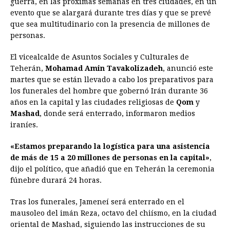
guerra, en las próximas semanas en tres ciudades, en un
evento que se alargará durante tres días y que se prevé
b
e
s
a
e
e
l
t
L
que sea multitudinario con la presencia de millones de
o
n
A
d
r
d
i
personas.
o
g
p
s
e
I
n
El vicealcalde de Asuntos Sociales y Culturales de
k
e
p
s
n
k
Teherán,
Mohamad Amin Tavakolizadeh
, anunció este
r
t
martes que se están llevado a cabo los preparativos para
los funerales del hombre que gobernó Irán durante 36
años en la capital y las ciudades religiosas de
Qom
y
Mashad
, donde será enterrado, informaron medios
iraníes.
«Estamos preparando la logística para una asistencia
de más de 15 a 20 millones de personas en la capital»
,
dijo el político, que añadió que en Teherán la ceremonia
fúnebre durará 24 horas.
Tras los funerales, Jameneí será enterrado en el
mausoleo del imán Reza, octavo del chiísmo, en la ciudad
oriental de Mashad, siguiendo las instrucciones de su