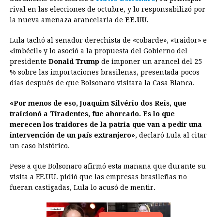
e
s
t
e
t
k
i
n
y
rival en las elecciones de octubre, y lo responsabilizó por
la nueva amenaza arancelaria de
b
e
s
a
e
EE.UU.
e
l
t
L
o
n
A
d
r
d
i
Lula tachó al senador derechista de «cobarde», «traidor» e
o
g
p
s
e
I
n
«imbécil» y lo asoció a la propuesta del Gobierno del
presidente
Donald Trump
de imponer un arancel del 25
k
e
p
s
n
k
% sobre las importaciones brasileñas, presentada pocos
r
t
días después de que Bolsonaro visitara la Casa Blanca.
«Por menos de eso, Joaquim Silvério dos Reis, que
traicionó a Tiradentes, fue ahorcado. Es lo que
merecen los traidores de la patria que van a pedir una
intervención de un país extranjero»
, declaró Lula al citar
un caso histórico.
Pese a que Bolsonaro afirmó esta mañana que durante su
visita a EE.UU. pidió que las empresas brasileñas no
fueran castigadas, Lula lo acusó de mentir.