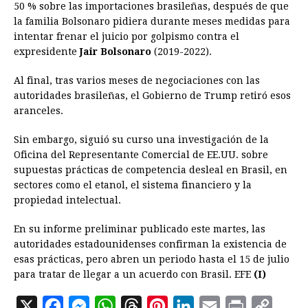
50 % sobre las importaciones brasileñas, después de que
la familia Bolsonaro pidiera durante meses medidas para
intentar frenar el juicio por golpismo contra el
expresidente
Jair Bolsonaro
(2019-2022).
Al final, tras varios meses de negociaciones con las
autoridades brasileñas, el Gobierno de Trump retiró esos
aranceles.
Sin embargo, siguió su curso una investigación de la
Oficina del Representante Comercial de EE.UU. sobre
supuestas prácticas de competencia desleal en Brasil, en
sectores como el etanol, el sistema financiero y la
propiedad intelectual.
En su informe preliminar publicado este martes, las
autoridades estadounidenses confirman la existencia de
esas prácticas, pero abren un periodo hasta el 15 de julio
para tratar de llegar a un acuerdo con Brasil. EFE
(I)
X
F
M
W
T
P
L
E
P
C