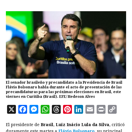
El senador brasileño y precandidato a la Presidencia de Brasil
Flávio Bolsonaro habla durante el acto de presentación de las
precandidaturas para las próximas elecciones en Brasil, este
viernes en Curitiba (Brasil). EFE/ Hedeson Alves
X
F
M
W
T
P
L
E
P
C
a
e
h
h
i
i
m
r
o
El presidente de
Brasil
,
Luiz Inácio Lula da Silva
, criticó
c
s
a
r
n
n
a
i
p
duramente este martes a
Flávio Bolsonaro
, su principal