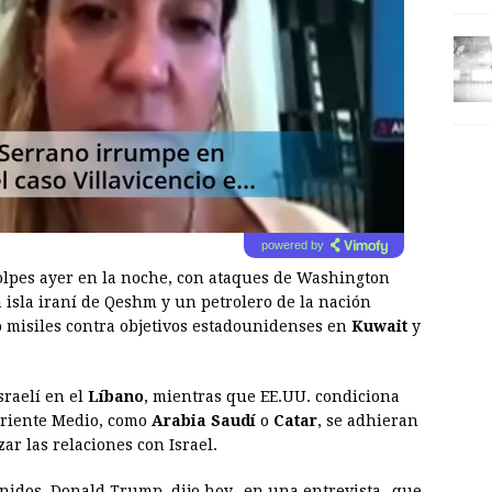
powered by
olpes ayer en la noche, con ataques de Washington
 isla iraní de Qeshm y un petrolero de la nación
misiles contra objetivos estadounidenses en
Kuwait
y
sraelí en el
Líbano
, mientras que EE.UU. condiciona
Oriente Medio, como
Arabia Saudí
o
Catar
, se adhieran
r las relaciones con Israel.
 Unidos, Donald Trump, dijo hoy -en una entrevista- que