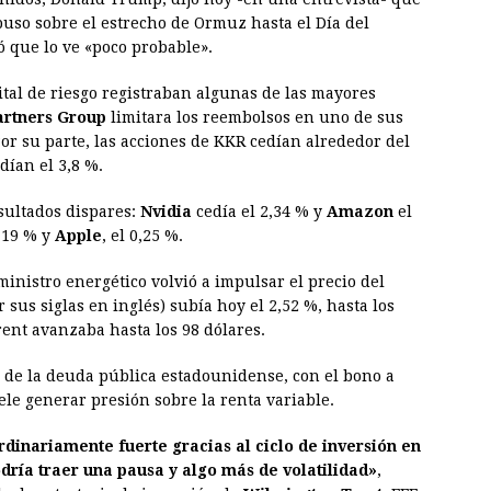
uso sobre el estrecho de Ormuz hasta el Día del
 que lo ve «poco probable».
pital de riesgo registraban algunas de las mayores
artners Group
limitara los reembolsos en uno de sus
or su parte, las acciones de KKR cedían alrededor del
dían el 3,8 %.
sultados dispares:
Nvidia
cedía el 2,34 % y
Amazon
el
,19 % y
Apple
, el 0,25 %.
ministro energético volvió a impulsar el precio del
 sus siglas en inglés) subía hoy el 2,52 %, hasta los
rent avanzaba hasta los 98 dólares.
de la deuda pública estadounidense, con el bono a
ele generar presión sobre la renta variable.
dinariamente fuerte gracias al ciclo de inversión en
podría traer una pausa y algo más de volatilidad»
,