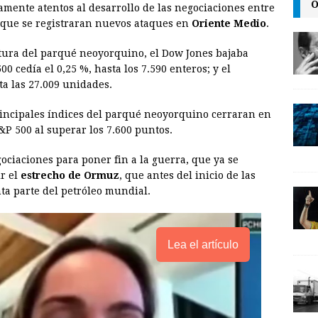
O
amente atentos al desarrollo de las negociaciones entre
i
n
y
 que se registraran nuevos ataques en
Oriente Medio
.
l
t
L
tura del parqué neoyorquino, el Dow Jones bajaba
i
00 cedía el 0,25 %, hasta los 7.590 enteros; y el
n
ta las 27.009 unidades.
k
rincipales índices del parqué neoyorquino cerraran en
&P 500 al superar los 7.600 puntos.
ociaciones para poner fin a la guerra, que ya se
ir el
estrecho de Ormuz
, que antes del inicio de las
ta parte del petróleo mundial.
Lea el artículo