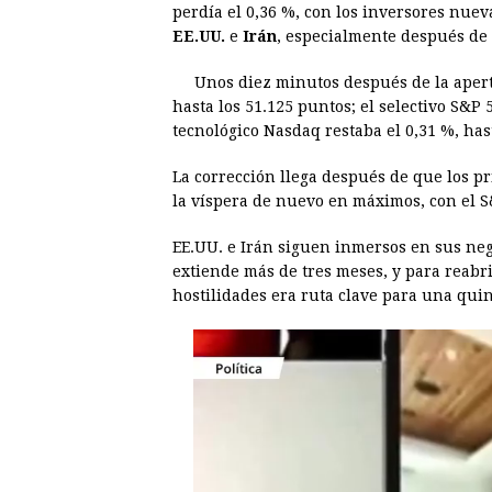
perdía el 0,36 %, con los inversores nuev
e
s
t
e
t
k
EE.UU.
e
Irán
, especialmente después de
b
e
s
a
e
e
Unos diez minutos después de la aper
o
n
A
d
r
d
hasta los 51.125 puntos; el selectivo S&P 5
o
g
p
s
e
I
tecnológico Nasdaq restaba el 0,31 %, has
k
e
p
s
n
La corrección llega después de que los p
r
t
la víspera de nuevo en máximos, con el S
EE.UU. e Irán siguen inmersos en sus neg
extiende más de tres meses, y para reabr
hostilidades era ruta clave para una quin