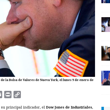
de la Bolsa de Valores de Nueva York, el lunes 9 de enero de
E
P
C
m
r
o
 su principal indicador, el
Dow Jones de Industriales
,
a
i
p