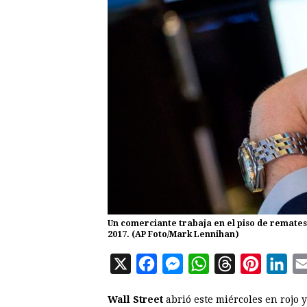
Un comerciante trabaja en el piso de remates 
2017. (AP Foto/Mark Lennihan)
X
F
M
W
T
P
L
a
e
h
h
i
i
Wall Street
abrió este miércoles en rojo y
c
s
a
r
n
n