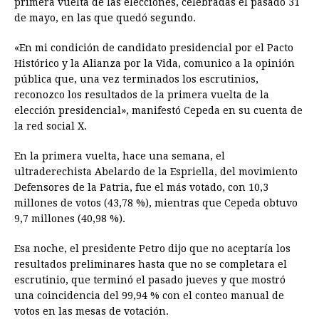
primera vuelta de las elecciones, celebradas el pasado 31
b
e
s
a
e
e
l
t
L
de mayo, en las que quedó segundo.
o
n
A
d
r
d
i
o
g
p
s
e
I
n
«En mi condición de candidato presidencial por el Pacto
Histórico y la Alianza por la Vida, comunico a la opinión
k
e
p
s
n
k
pública que, una vez terminados los escrutinios,
r
t
reconozco los resultados de la primera vuelta de la
elección presidencial», manifestó Cepeda en su cuenta de
la red social X.
En la primera vuelta, hace una semana, el
ultraderechista Abelardo de la Espriella, del movimiento
Defensores de la Patria, fue el más votado, con 10,3
millones de votos (43,78 %), mientras que Cepeda obtuvo
9,7 millones (40,98 %).
Esa noche, el presidente Petro dijo que no aceptaría los
resultados preliminares hasta que no se completara el
escrutinio, que terminó el pasado jueves y que mostró
una coincidencia del 99,94 % con el conteo manual de
votos en las mesas de votación.