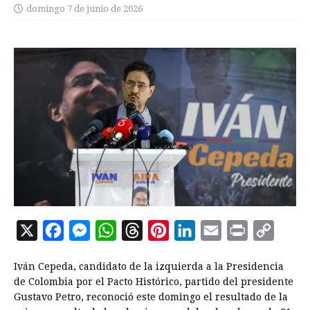
domingo 7 de junio de 2026
X
F
M
W
T
P
L
E
P
C
a
e
h
h
i
i
m
r
o
Iván Cepeda, candidato de la izquierda a la Presidencia
c
s
a
r
n
n
a
i
p
de Colombia por el Pacto Histórico, partido del presidente
e
s
t
e
t
k
i
n
y
Gustavo Petro, reconoció este domingo el resultado de la