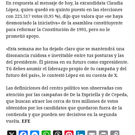
En respuesta al mensaje de hoy, la excandidata Claudia
López, quien quedó en quinto puesto en las elecciones
con 225.517 votos (0,95 %), dijo que valora que «se haya
desmontado la iniciativa» de la asamblea constituyente
para reformar la Constitución de 1991, pero no le
prometió apoyo.
«Esta semana me ha dejado claro que se mantendrá una
disonancia ruidosa e inevitable entre tus posturas y las
del presidente. Él piensa en su futuro como expresidente.
Tú debes asumir el liderazgo propio de tu campaña y del
futuro del país», le contestó López en su cuenta de X.
Las definiciones del centro político son observadas con
atención por las campañas de De la Espriella y de Cepeda,
que buscan atraer los cerca de tres millones de votos
obtenidos por los candidatos que quedaron fuera de la
contienda y que pueden ser decisivos en la segunda
vuelta.
EFE
X
F
M
W
T
P
L
E
P
C