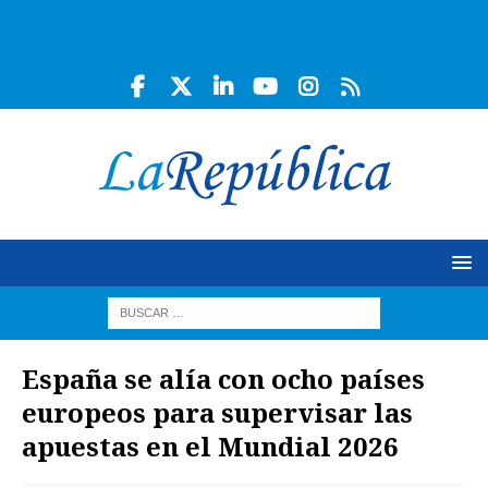
España se alía con ocho países
europeos para supervisar las
apuestas en el Mundial 2026