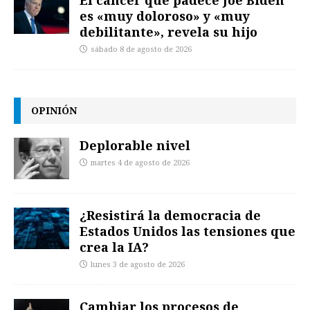
es «muy doloroso» y «muy
debilitante», revela su hijo
sábado 8 de agosto de 2026
OPINIÓN
Deplorable nivel
martes 4 de agosto de 2026
¿Resistirá la democracia de
Estados Unidos las tensiones que
crea la IA?
lunes 3 de agosto de 2026
Cambiar los procesos de