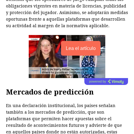
obligaciones vigentes en materia de licencias, publicidad
y protección del jugador. Asimismo, se adoptarán medidas
oportunas frente a aquellas plataformas que desarrollen
su actividad al margen de la normativa aplicable.
Lea el artículo
powered by
Mercados de predicción
En una declaración institucional, los países señalan
también a los mercados de predicción, que son
plataformas que permiten hacer apuestas sobre el
resultado de acontecimientos futuros y advierte de que
en aquellos países donde no están autorizadas, estas