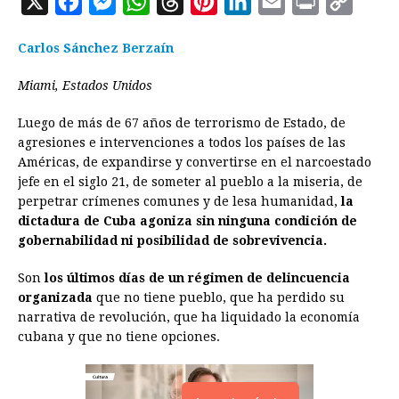
X
F
M
W
T
P
L
E
P
C
a
e
h
h
i
i
m
r
o
Carlos Sánchez Berzaín
c
s
a
r
n
n
a
i
p
e
s
t
e
t
k
i
n
y
Miami, Estados Unidos
b
e
s
a
e
e
l
t
L
Luego de más de 67 años de terrorismo de Estado, de
o
n
A
d
r
d
i
agresiones e intervenciones a todos los países de las
o
g
p
s
e
I
n
Américas, de expandirse y convertirse en el narcoestado
jefe en el siglo 21, de someter al pueblo a la miseria, de
k
e
p
s
n
k
perpetrar crímenes comunes y de lesa humanidad,
la
r
t
dictadura de Cuba agoniza sin ninguna condición de
gobernabilidad ni posibilidad de sobrevivencia.
Son
los últimos días de un régimen de delincuencia
organizada
que no tiene pueblo, que ha perdido su
narrativa de revolución, que ha liquidado la economía
cubana y que no tiene opciones.