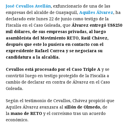
José Cevallos Avellán
, exfuncionario de una de las
c
s
a
r
n
n
a
i
p
empresas del alcalde de Guayaquil,
Aquiles Álvarez
, ha
e
s
t
e
t
k
i
n
y
declarado este lunes 22 de junio como testigo de la
Fiscalía en el Caso Goleada, que
b
e
s
a
e
Álvarez entregó US$250
e
l
t
L
mil dólares, de sus empresas privadas, al luego
o
n
A
d
r
d
i
asambleísta del Movimiento RETO, Raúl Chávez,
o
g
p
s
e
I
n
después que este lo pusiera en contacto con el
expresidente Rafael Correa y se negociara su
k
e
p
s
n
k
candidatura a la alcaldía.
r
t
Cevallos está procesado por el Caso Triple A
y se
convirtió luego en testigo protegido de la Fiscalía a
cambio de declarar en contra de Álvarez en el Caso
Goleada.
Según el testimonio de Cevallos, Chávez propició que
Aquiles Álvarez avanzara al
sillón de Olmedo,
de
la
mano de RETO
y el correísmo tras un acuerdo
económico.