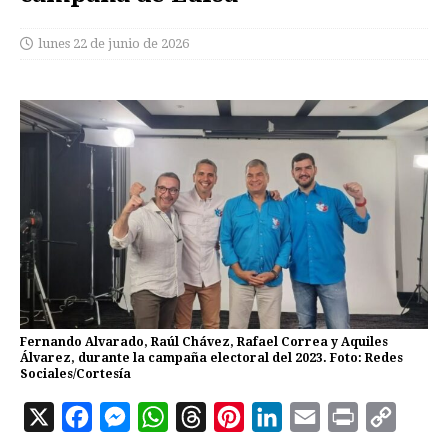
lunes 22 de junio de 2026
Fernando Alvarado, Raúl Chávez, Rafael Correa y Aquiles
Álvarez, durante la campaña electoral del 2023. Foto: Redes
Sociales/Cortesía
X
F
M
W
T
P
L
E
P
C
a
e
h
h
i
i
m
r
o