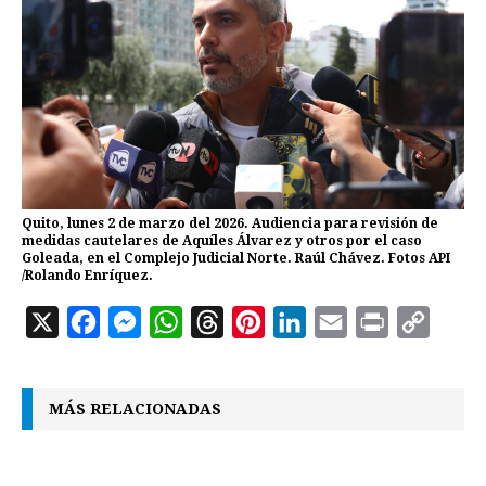
Quito, lunes 2 de marzo del 2026. Audiencia para revisión de
medidas cautelares de Aquíles Álvarez y otros por el caso
Goleada, en el Complejo Judicial Norte. Raúl Chávez. Fotos API
/Rolando Enríquez.
X
F
M
W
T
P
L
E
P
C
a
e
h
h
i
i
m
r
o
c
s
a
r
n
n
a
i
p
MÁS RELACIONADAS
e
s
t
e
t
k
i
n
y
b
e
s
a
e
e
l
t
L
o
n
A
d
r
d
i